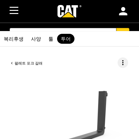
person
SEARCH
search
복리후생
사양
툴
투어
more_vert
팔레트 포크 갈래