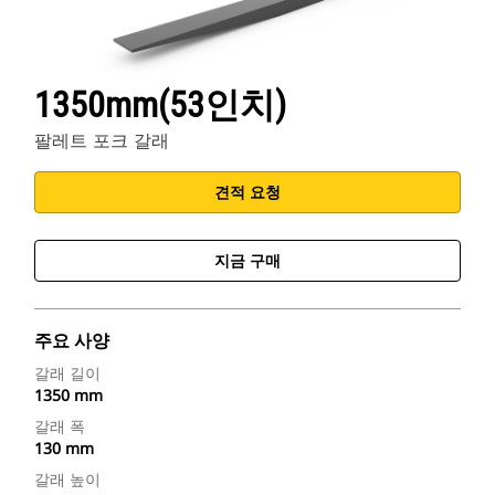
1350mm(53인치)
팔레트 포크 갈래
견적 요청
지금 구매
주요 사양
갈래 길이
1350 mm
갈래 폭
130 mm
갈래 높이