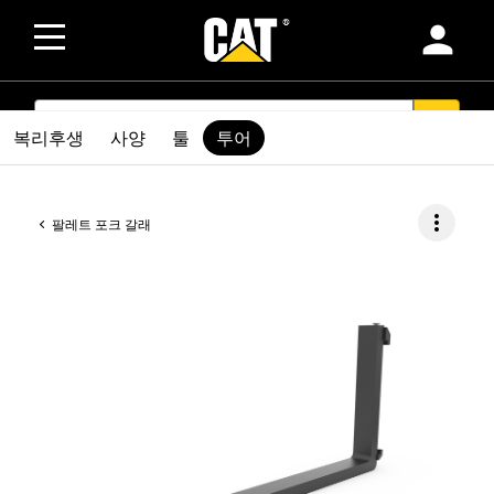
person
SEARCH
search
복리후생
사양
툴
투어
more_vert
팔레트 포크 갈래