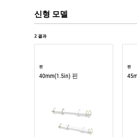
신형 모델
2 결과
핀
핀
40mm(1.5in) 핀
45m