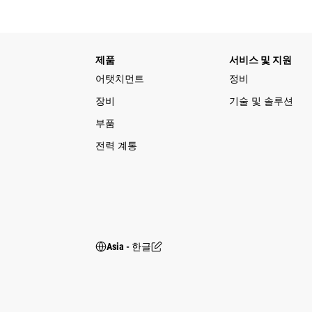
제품
서비스 및 지원
어탯치먼트
정비
장비
기술 및 솔루션
부품
전력 계통
Asia - 한글