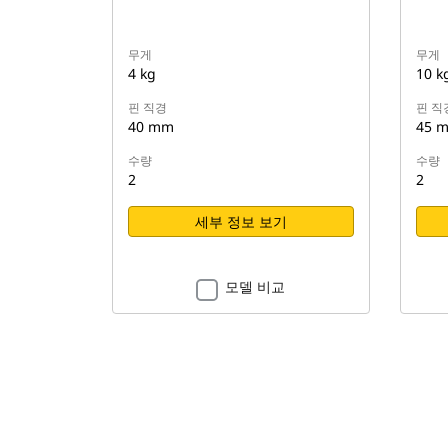
무게
무게
4 kg
10 k
핀 직경
핀 직
40 mm
45 
수량
수량
2
2
세부 정보 보기
모델 비교