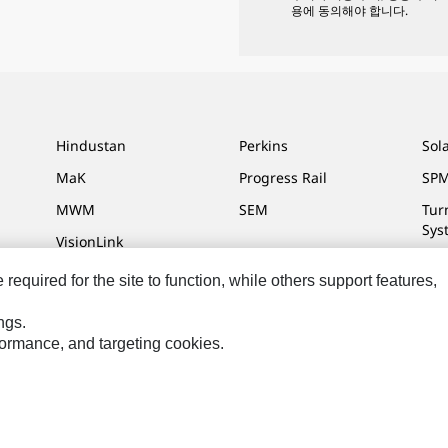
용에 동의해야 합니다.
Hindustan
Perkins
Sol
MaK
Progress Rail
SPM
MWM
SEM
Tur
Sys
VisionLink
equired for the site to function, while others support features,
ngs.
정
사이트 맵
Cookie Settings
법적 고지
개인정보취급방침
위치정보 이
rformance, and targeting cookies.