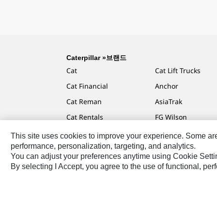
Caterpillar »브랜드
Cat
Cat Lift Trucks
Cat Financial
Anchor
Cat Reman
AsiaTrak
Cat Rentals
FG Wilson
This site uses cookies to improve your experience. Some are r
performance, personalization, targeting, and analytics.
You can adjust your preferences anytime using Cookie Setti
Caterpillar.com
Caterpillar에 문의
내 마케팅 기본 설
By selecting I Accept, you agree to the use of functional, pe
KR - Korean
© 2026 Caterpillar. 판권 소유