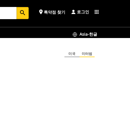
로그인
place
apps
특약점 찾기
search
Asia-한글
미국
미터법