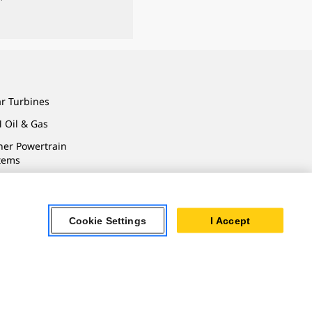
ar Turbines
 Oil & Gas
ner Powertrain
tems
Cookie Settings
I Accept
용약관