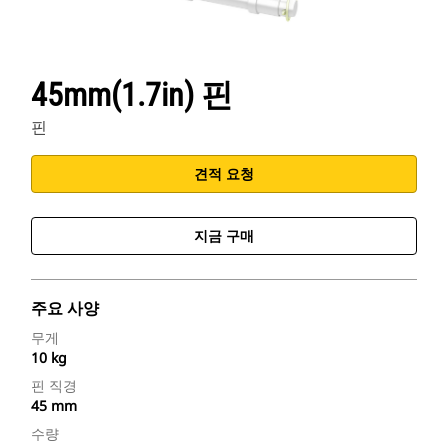
45mm(1.7in) 핀
핀
견적 요청
지금 구매
주요 사양
무게
10 kg
핀 직경
45 mm
수량