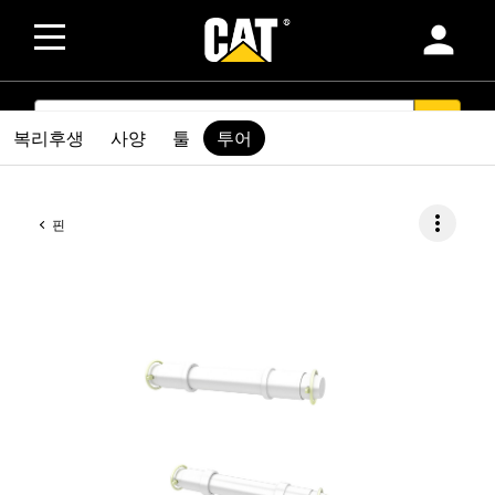
person
SEARCH
search
복리후생
사양
툴
투어
more_vert
핀