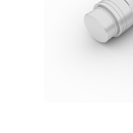
신속 분리, 미니
복
모델 변경