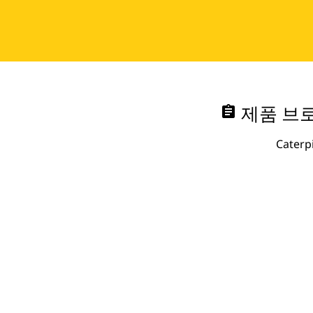
assignment
제품 브로
Cate