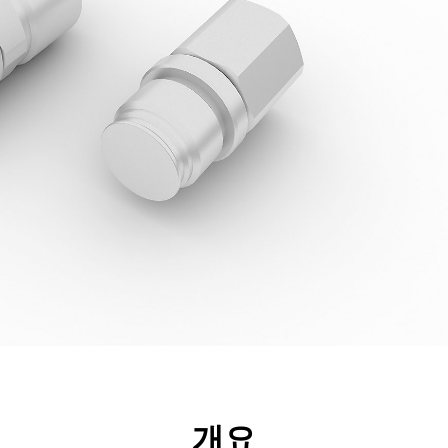
리후생
사양
툴
투어
개요