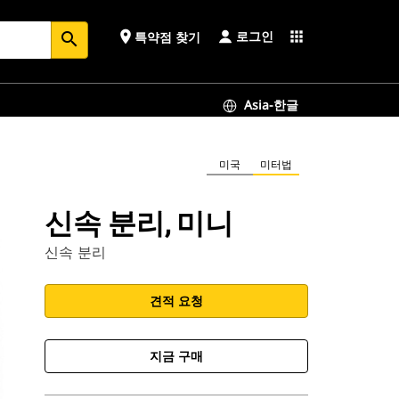
로그인
place
apps
특약점 찾기
search
Asia-한글
미국
미터법
신속 분리, 미니
신속 분리
견적 요청
지금 구매