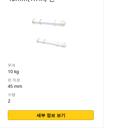
무게
10 kg
핀 직경
45 mm
수량
2
세부 정보 보기