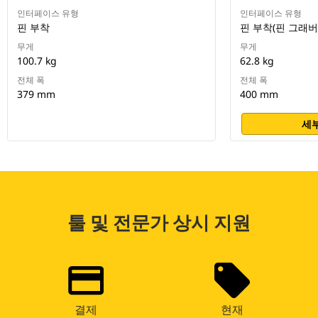
인터페이스 유형
인터페이스 유형
핀 부착
핀 부착(핀 그래버
무게
무게
100.7 kg
62.8 kg
전체 폭
전체 폭
379 mm
400 mm
세부
툴 및 전문가 상시 지원
결제
현재