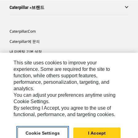
Caterpillar »브랜드
Caterpillar.com
Caterpillar에 문의
내 마케팅 기본 설정
사이트 맵
This site uses cookies to improve your
experience. Some are required for the site to
Cookie Settings
function, while others support features,
performance, personalization, targeting, and
법적 고지
analytics.
개인정보취급방침
You can adjust your preferences anytime using
Cookie Settings.
위치정보 이용약관
By selecting I Accept, you agree to the use of
functional, performance, and targeting cookies.
KR - Korean
© 2026 Caterpillar. 판권 소유
Cookie Settings
I Accept