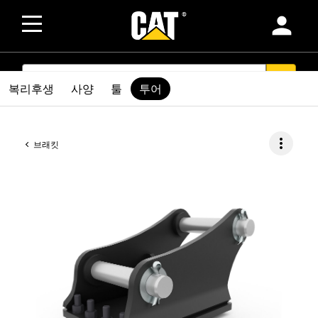
person
SEARCH
search
복리후생
사양
툴
투어
more_vert
브래킷