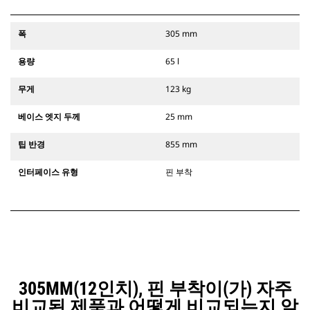
폭
305 mm
용량
65 l
무게
123 kg
베이스 엣지 두께
25 mm
팁 반경
855 mm
인터페이스 유형
핀 부착
305MM(12인치), 핀 부착이(가) 자주
비교된 제품과 어떻게 비교되는지 알