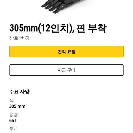
305mm(12인치), 핀 부착
산호 버킷
견적 요청
지금 구매
주요 사양
폭
305 mm
용량
65 l
무게