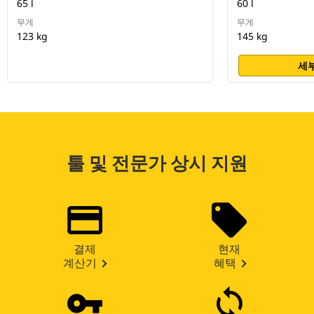
65 l
60 l
무게
무게
123 kg
145 kg
세부
툴 및 전문가 상시 지원
결제
현재
계산기
혜택