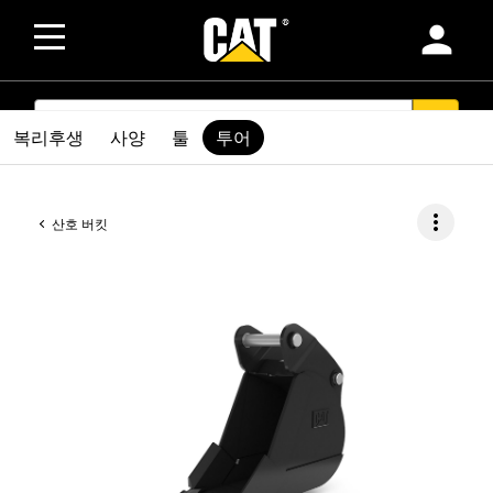
person
SEARCH
search
복리후생
사양
툴
투어
more_vert
산호 버킷