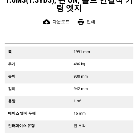
1.0M3(1.3YD3), 핀 ON, 볼트 연결식 커
팅 엣지
cloud_download
print
다운로드
인쇄
폭
1991 mm
무게
486 kg
높이
930 mm
길이
942 mm
용량
1 m³
베이스 엣지 두께
16 mm
인터페이스 유형
핀 부착