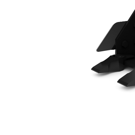
711 Mm (28 In)
사
모델 변경