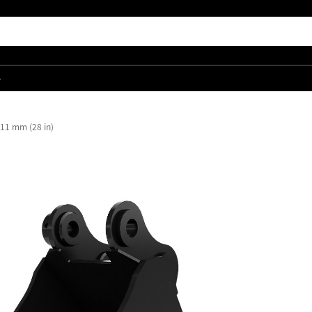
품
11 mm (28 in)