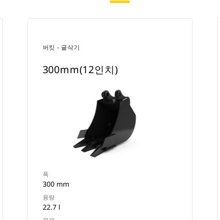
버킷 - 굴삭기
300mm(12인치)
폭
300 mm
용량
22.7 l