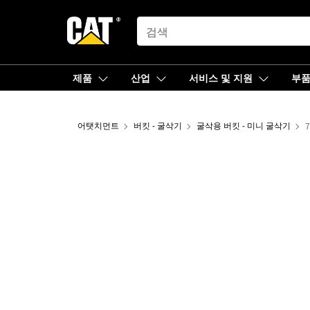
SEARCH
제품
산업
서비스 및 지원
부
어탯치먼트
버킷 - 굴삭기
굴삭용 버킷 - 미니 굴삭기
7