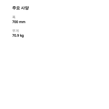
주요 사양
폭
700 mm
무게
70.9 kg
지금 구매
견적 요청