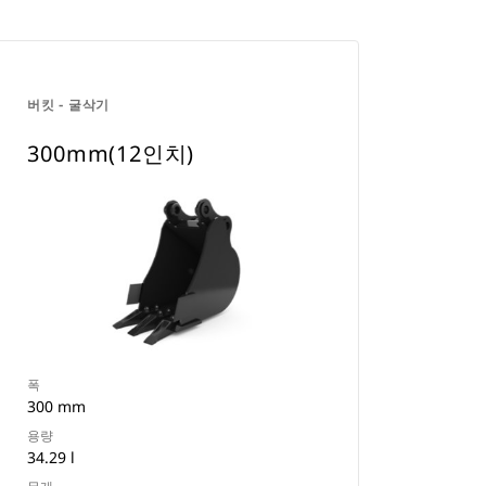
버킷 - 굴삭기
300mm(12인치)
폭
300 mm
용량
34.29 l