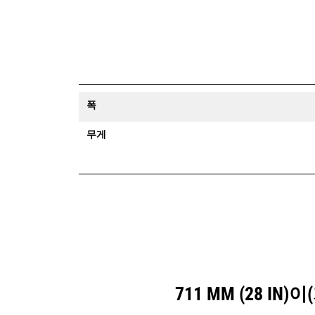
폭
무게
711 MM (28 