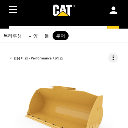
person
SEARCH
search
복리후생
사양
툴
투어
more_vert
범용 버킷 - Performance 시리즈