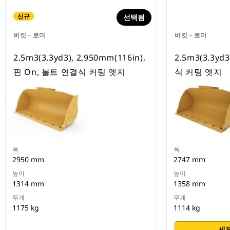
신규
선택됨
버킷 - 로더
버킷 - 로더
2.5m3(3.3yd3), 2,950mm(116in),
2.5m3(3.3yd
핀 On, 볼트 연결식 커팅 엣지
식 커팅 엣지
폭
폭
2950 mm
2747 mm
높이
높이
1314 mm
1358 mm
무게
무게
1175 kg
1114 kg
세부