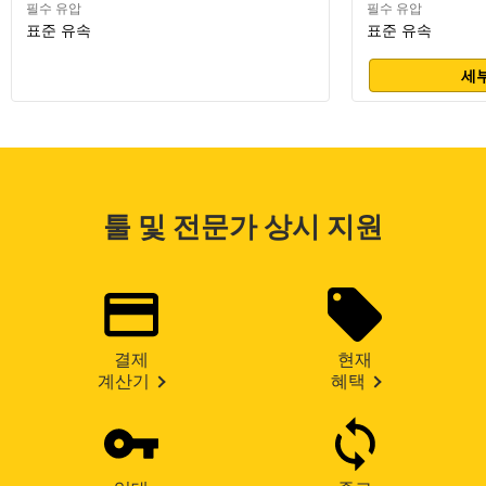
필수 유압
필수 유압
표준 유속
표준 유속
세부
툴 및 전문가 상시 지원
결제
현재
계산기
혜택