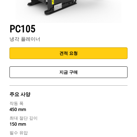
PC105
냉각 플레이너
견적 요청
지금 구매
주요 사양
작동 폭
450 mm
최대 절단 깊이
150 mm
필수 유압