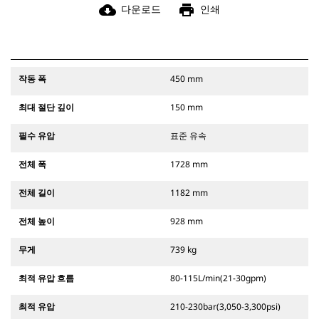
cloud_download
print
다운로드
인쇄
작동 폭
450 mm
최대 절단 깊이
150 mm
필수 유압
표준 유속
전체 폭
1728 mm
전체 길이
1182 mm
전체 높이
928 mm
무게
739 kg
최적 유압 흐름
80-115L/min(21-30gpm)
최적 유압
210-230bar(3,050-3,300psi)