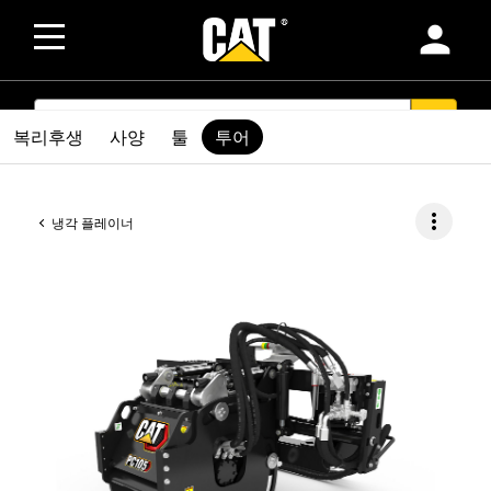
person
SEARCH
search
복리후생
사양
툴
투어
more_vert
냉각 플레이너