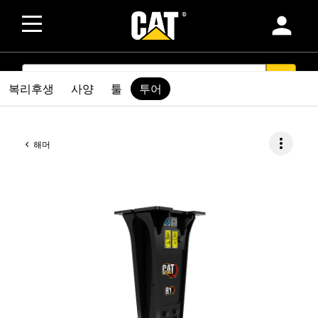
person
SEARCH
search
복리후생
사양
툴
투어
more_vert
해머