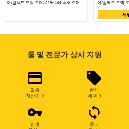
어/콤팩트 트랙 로더, 415~444 백호 로더
어/콤팩트 트랙 로더
세부
툴 및 전문가 상시 지원
결제
현재
계산기
혜택
임대
중고