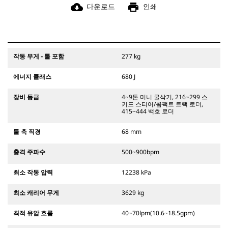
cloud_download
print
다운로드
인쇄
작동 무게 - 툴 포함
277 kg
에너지 클래스
680 J
장비 등급
4~9톤 미니 굴삭기, 216~299 스
키드 스티어/콤팩트 트랙 로더,
415~444 백호 로더
툴 축 직경
68 mm
충격 주파수
500~900bpm
최소 작동 압력
12238 kPa
최소 캐리어 무게
3629 kg
최적 유압 흐름
40~70lpm(10.6~18.5gpm)