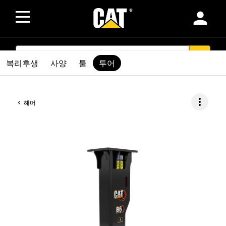
person
SEARCH
search
복리후생
사양
툴
투어
more_vert
해머