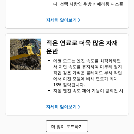
이 처음부터 적용되며 특수 보호 장치
다. 선택 사항인 후방 카메라용 디스플
와 추가 기능이 장착됩니다.*
레이를 지원하므로 추가 모니터가 필
요 없습니다.
자세히 알아보기
그룹화된 정비 및 진단 지점을 이용해
쉽게 접근할 수 있습니다.
지면 수준에서 1차 연료 필터/수분 분
리기에 쉽게 접근할 수 있습니다.
적은 연료로 더욱 많은 자재
블레이드를 탈착하지 않고 편리하게
운반
운송할 수 있습니다.
접이식 블레이드 옵션을 제공합니다.*
에코 모드는 엔진 속도를 최적화하면
서 지면 속도를 유지하여 마무리 정지
작업 같은 가벼운 블레이드 부하 작업
에서 이전 모델에 비해 연료가 최대
18% 절약됩니다.
자동 엔진 속도 제어 기능이 공회전 시
엔진 속도를 줄여 연료를 추가로 절감
합니다.
자세히 알아보기
엔진 공회전 차단 타이머가 지정된 공
회전 시간이 지나면 장비를 차단하여
연료를 절감하고 공회전 규정을 충족
더 많이 로드하기
합니다.