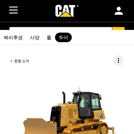
person
SEARCH
search
복리후생
사양
툴
투어
more_vert
중형 도저