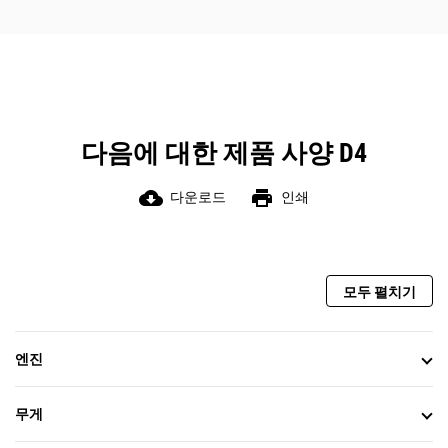
다음에 대한 제품 사양 D4
cloud_download
print
다운로드
인쇄
모두 펼치기
엔진
무게