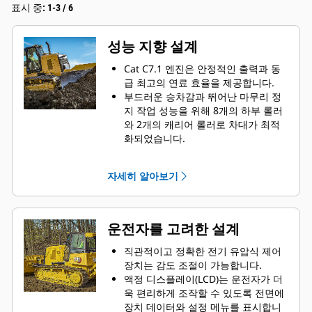
표시 중: 1-3 / 6
성능 지향 설계
Cat C7.1 엔진은 안정적인 출력과 동
급 최고의 연료 효율을 제공합니다.
부드러운 승차감과 뛰어난 마무리 정
지 작업 성능을 위해 8개의 하부 롤러
와 2개의 캐리어 롤러로 차대가 최적
화되었습니다.
광폭 블레이드를 사용하면 더 적은 단
계로 더 많은 작업을 수행할 수 있습니
자세히 알아보기
다.
견인력 제어장치가 있어 열악한 지반
조건에서의 트랙 미끄러짐이 줄어듭니
다.
운전자를 고려한 설계
VPAT(Variable Pitch Angle Tilt, 가변
피치 앵글 틸트) 블레이드로 다기능성
직관적이고 정확한 전기 유압식 제어
이 향상되었으며 더 간단한 조정이 가
장치는 감도 조절이 가능합니다.
능합니다.
액정 디스플레이(LCD)는 운전자가 더
임업과 토지 개간 같은 가혹한 분야에
욱 편리하게 조작할 수 있도록 전면에
서의 작업에 필요한 임업/농업용 조정
장치 데이터와 설정 메뉴를 표시합니