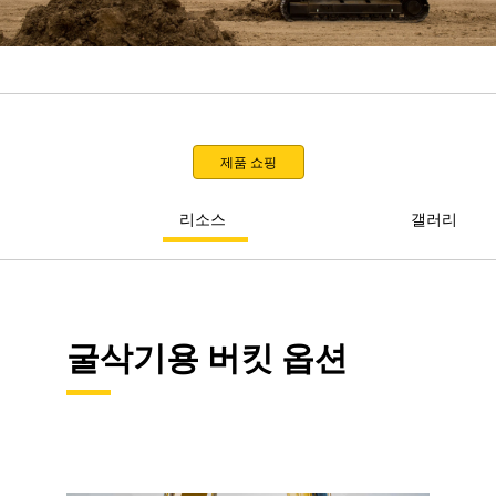
제품 쇼핑
리소스
갤러리
굴삭기용 버킷 옵션