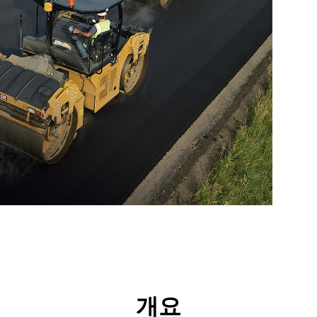
리후생
툴
투어
개요