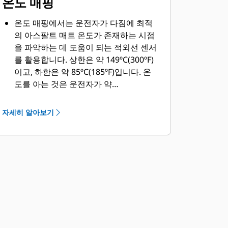
온도 매핑
온도 매핑에서는 운전자가 다짐에 최적
의 아스팔트 매트 온도가 존재하는 시점
을 파악하는 데 도움이 되는 적외선 센서
를 활용합니다. 상한은 약 149ºC(300ºF)
이고, 하한은 약 85ºC(185ºF)입니다. 온
도를 아는 것은 운전자가 약
104ºC~110ºC(219ºF~230ºF)에서 발생할
수 있는 텐더 존을 피하는 데 도움이 될
자세히 알아보기
수도 있습니다. 이런 텐더 존은 다짐을
방해하며, 운전자는 때때로 재료가 다시
다짐을 실시할 수 있을 만큼 충분히 식을
때까지 기다려야 합니다.