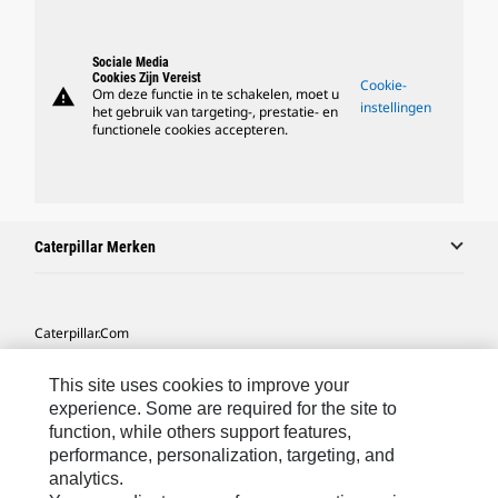
Sociale Media
Cookies Zijn Vereist
Cookie-
warning
Om deze functie in te schakelen, moet u
instellingen
het gebruik van targeting-, prestatie- en
functionele cookies accepteren.
Caterpillar Merken
Caterpillar.com
Contact Caterpillar
This site uses cookies to improve your
Mijn Marketingvoorkeuren
experience. Some are required for the site to
function, while others support features,
Site Map
performance, personalization, targeting, and
analytics.
Cookie Settings