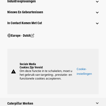
Industrieoplossingen
Nieuws En Gebeurtenissen
In Contact Komen Met Cat
Europe ‧ Dutch
Sociale Media
Cookies Zijn Vereist
Cookie-
warning
Om deze functie in te schakelen, moet u
instellingen
het gebruik van targeting-, prestatie- en
functionele cookies accepteren.
Caterpillar Merken