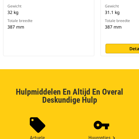
Gewicht
Gewicht
32 kg
31.1 kg
Totale breedte
Totale breedte
387 mm
387 mm
Deta
Hulpmiddelen En Altijd En Overal
Deskundige Hulp
Actuele
Huuropties