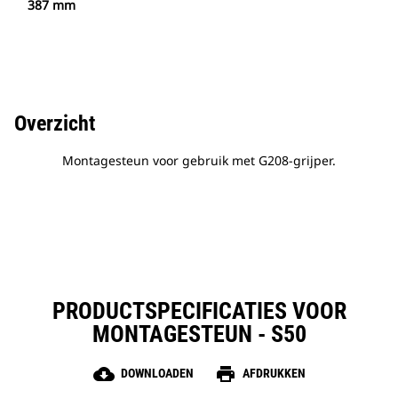
387 mm
Overzicht
Montagesteun voor gebruik met G208-grijper.
PRODUCTSPECIFICATIES VOOR
MONTAGESTEUN - S50
cloud_download
print
DOWNLOADEN
AFDRUKKEN