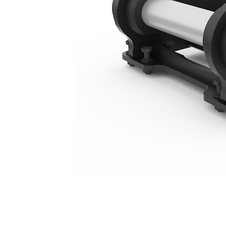
10 Ton Montagesteun - Vastgepend
Voo
Model wijzigen