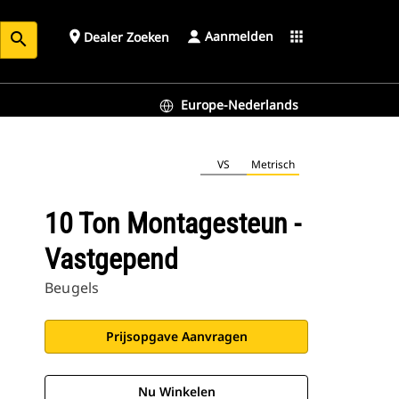
Aanmelden
place
apps
Dealer Zoeken
search
Europe-Nederlands
VS
Metrisch
10 Ton Montagesteun -
Vastgepend
Beugels
Prijsopgave Aanvragen
Nu Winkelen