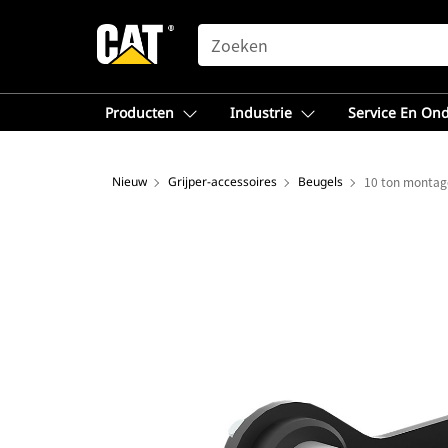
SEARCH
Producten
Industrie
Service En On
Nieuw
Grijper-accessoires
Beugels
10 ton montag