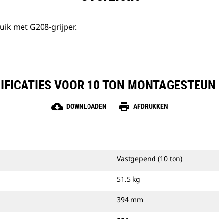
ik met G208-grijper.
FICATIES VOOR 10 TON MONTAGESTEUN
cloud_download
print
DOWNLOADEN
AFDRUKKEN
Vastgepend (10 ton)
51.5 kg
394 mm