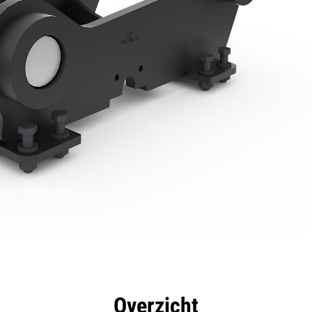
rdelen
Specificaties
Hulpmiddelen
Rondleidin
Overzicht