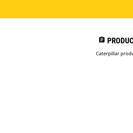
assignment
PRODUC
Caterpillar pro