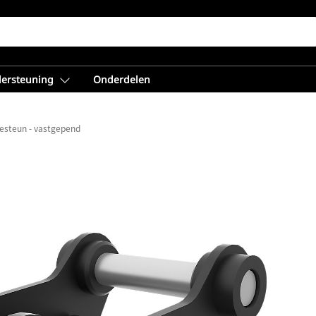
dersteuning
Onderdelen
esteun - vastgepend