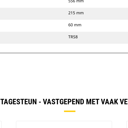
556 mm
215 mm
60 mm
TRS8
NTAGESTEUN - VASTGEPEND MET VAAK V