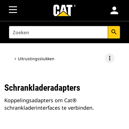
person
SEARCH
search
more_vert
Uitrustingsstukken
Schrankladeradapters
Koppelingsadapters om Cat®
schrankladerinterfaces te verbinden.