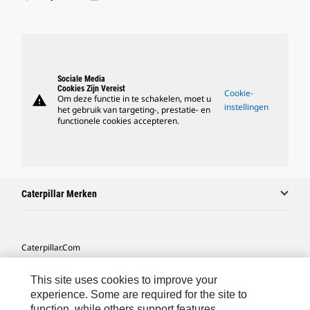
Sociale Media
Cookies Zijn Vereist
Cookie-
warning
Om deze functie in te schakelen, moet u
instellingen
het gebruik van targeting-, prestatie- en
functionele cookies accepteren.
Caterpillar Merken
Caterpillar.com
Contact Caterpillar
This site uses cookies to improve your
Mijn Marketingvoorkeuren
experience. Some are required for the site to
function, while others support features,