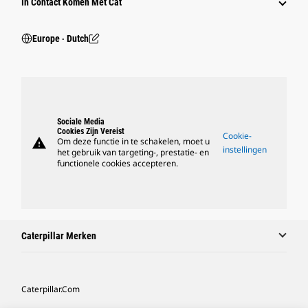
In Contact Komen Met Cat
Europe ‧ Dutch
Sociale Media
Cookies Zijn Vereist
Cookie-
warning
Om deze functie in te schakelen, moet u
instellingen
het gebruik van targeting-, prestatie- en
functionele cookies accepteren.
Caterpillar Merken
Caterpillar.com