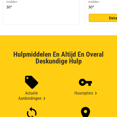
midden
midden
30°
30°
Deta
Hulpmiddelen En Altijd En Overal
Deskundige Hulp
Actuele
Huuropties
Aanbiedingen