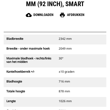
MM (92 INCH), SMART
cloud_download
print
DOWNLOADEN
AFDRUKKEN
Bladbreedte
2342 mm
Breedte - onder maximale hoek
2049 mm
Maximale bladhoek - rechts/links
30°
van het midden
Kantelhoekbereik +/-
±10 graden
Bladhoogte
716 mm
Totale hoogte
878 mm
Lengte
1026 mm