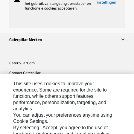
instellingen
het gebruik van targeting-, prestatie- en
functionele cookies accepteren.
Caterpillar Merken
Caterpillar.com
Contact Caterpillar
Mijn Marketingvoorkeuren
This site uses cookies to improve your
experience. Some are required for the site to
Site Map
function, while others support features,
performance, personalization, targeting, and
Cookie Settings
analytics.
Legal
You can adjust your preferences anytime using
Cookie Settings.
Privacy
By selecting I Accept, you agree to the use of
functional, performance, and targeting cookies.