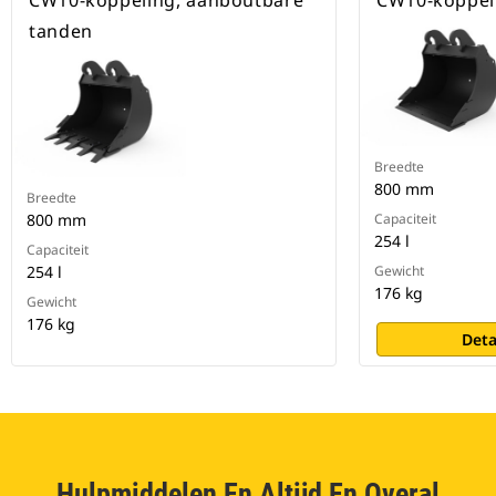
CW10-koppeling, aanboutbare
CW10-koppeli
tanden
Breedte
800 mm
Breedte
800 mm
Capaciteit
254 l
Capaciteit
254 l
Gewicht
176 kg
Gewicht
176 kg
Deta
Hulpmiddelen En Altijd En Overal