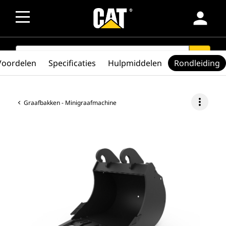
person
SEARCH
search
Voordelen
Specificaties
Hulpmiddelen
Rondleiding
more_vert
Graafbakken - Minigraafmachine