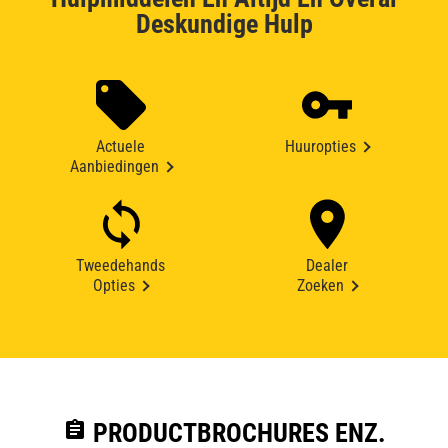
Deskundige Hulp
Actuele
Huuropties
Aanbiedingen
Tweedehands
Dealer
Opties
Zoeken
assignment
PRODUCTBROCHURES ENZ.