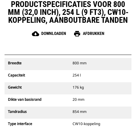
PRODUCTSPECIFICATIES VOOR 800
MM (32,0 INCH), 254 L (9 FT3), CW10-
KOPPELING, AANBOUTBARE TANDEN
cloud_download
print
DOWNLOADEN
AFDRUKKEN
Breedte
800 mm
Capaciteit
254 l
Gewicht
176 kg
Dikte van basisrand
20 mm
Tandradius
854 mm
Type interface
CW10-koppeling