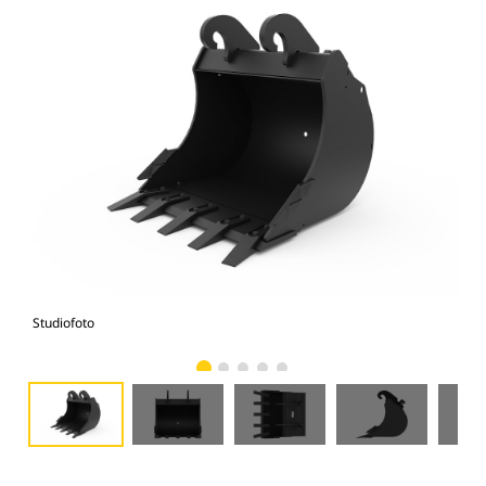
Studiofoto
Voo