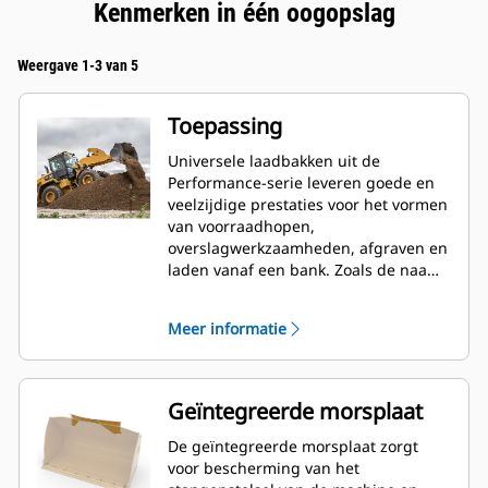
Kenmerken in één oogopslag
Weergave 1-3 van 5
Toepassing
Universele laadbakken uit de
Performance-serie leveren goede en
veelzijdige prestaties voor het vormen
van voorraadhopen,
overslagwerkzaamheden, afgraven en
laden vanaf een bank. Zoals de naam
aangeeft, zijn deze laadbakken zowel
geschikt voor het laden uit
Meer informatie
voorraadhopen als het laden vanaf
een bank. Ze zijn ontworpen voor
standaard opbreekkrachten en
omstandigheden met een schurende
Geïntegreerde morsplaat
werking. Ideaal voor achterwaarts
slepen en nivelleringswerk. De
De geïntegreerde morsplaat zorgt
vulfactor voor laadbakken uit de
voor bescherming van het
Performance-serie kan oplopen tot