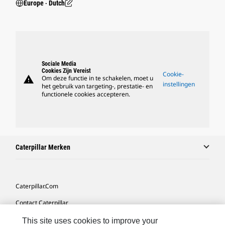
Europe ‧ Dutch
Sociale Media
Cookies Zijn Vereist
Cookie-
warning
Om deze functie in te schakelen, moet u
instellingen
het gebruik van targeting-, prestatie- en
functionele cookies accepteren.
Caterpillar Merken
Caterpillar.com
Contact Caterpillar
Mijn Marketingvoorkeuren
This site uses cookies to improve your