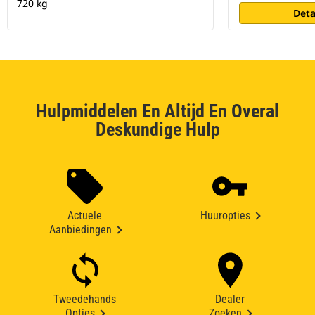
720 kg
Deta
Hulpmiddelen En Altijd En Overal
Deskundige Hulp
Actuele
Huuropties
Aanbiedingen
Tweedehands
Dealer
Opties
Zoeken