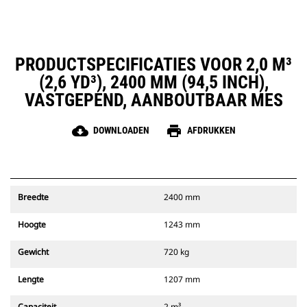
PRODUCTSPECIFICATIES VOOR 2,0 M³
(2,6 YD³), 2400 MM (94,5 INCH),
VASTGEPEND, AANBOUTBAAR MES
cloud_download
print
DOWNLOADEN
AFDRUKKEN
Breedte
2400 mm
Hoogte
1243 mm
Gewicht
720 kg
Lengte
1207 mm
Capaciteit
2 m³