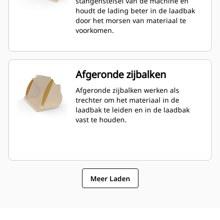
stangenstelsel van de machine en
115% bovenop de opgegeven
houdt de lading beter in de laadbak
capaciteit.
door het morsen van materiaal te
voorkomen.
Afgeronde zijbalken
Afgeronde zijbalken werken als
trechter om het materiaal in de
laadbak te leiden en in de laadbak
vast te houden.
Meer Laden