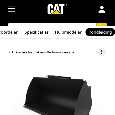
person
SEARCH
search
Voordelen
Specificaties
Hulpmiddelen
Rondleiding
more_vert
Universele laadbakken - Performance-serie