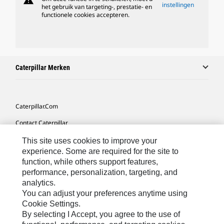
warning
instellingen
het gebruik van targeting-, prestatie- en
functionele cookies accepteren.
Caterpillar Merken
Caterpillar.com
Contact Caterpillar
Mijn Marketingvoorkeuren
This site uses cookies to improve your
experience. Some are required for the site to
Site Map
function, while others support features,
performance, personalization, targeting, and
Cookie Settings
analytics.
Legal
You can adjust your preferences anytime using
Cookie Settings.
Privacy
By selecting I Accept, you agree to the use of