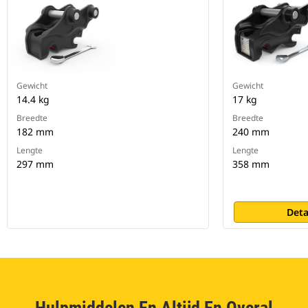
Gewicht
Gewicht
14.4 kg
17 kg
Breedte
Breedte
182 mm
240 mm
Lengte
Lengte
297 mm
358 mm
Deta