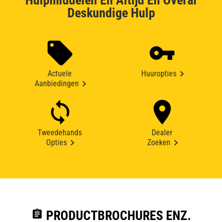
Hulpmiddelen En Altijd En Overal
Deskundige Hulp
Actuele
Huuropties
Aanbiedingen
Tweedehands
Dealer
Opties
Zoeken
assignment
PRODUCTBROCHURES ENZ.