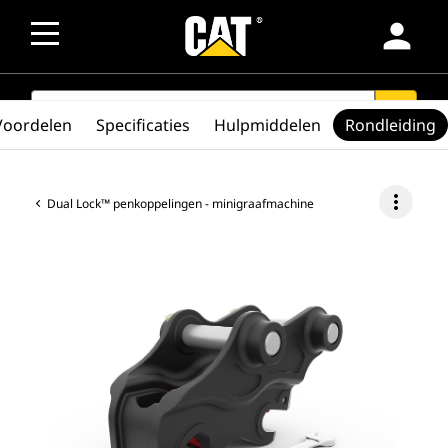
person
SEARCH
search
Voordelen
Specificaties
Hulpmiddelen
Rondleiding
more_vert
Dual Lock™ penkoppelingen - minigraafmachine