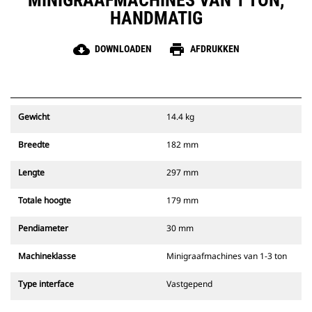
MINIGRAAFMACHINES VAN 1 TON,
HANDMATIG
cloud_download
print
DOWNLOADEN
AFDRUKKEN
Gewicht
14.4 kg
Breedte
182 mm
Lengte
297 mm
Totale hoogte
179 mm
Pendiameter
30 mm
Machineklasse
Minigraafmachines van 1-3 ton
Type interface
Vastgepend