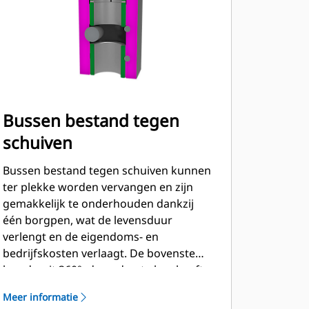
Bussen bestand tegen
schuiven
Bussen bestand tegen schuiven kunnen
ter plekke worden vervangen en zijn
gemakkelijk te onderhouden dankzij
één borgpen, wat de levensduur
verlengt en de eigendoms- en
bedrijfskosten verlaagt. De bovenste
bus draait 360°, de onderste bus heeft
twee standen en kan 90° worden
Meer informatie
gedraaid.