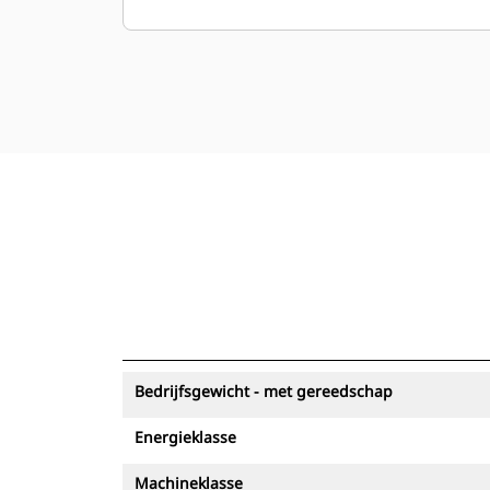
Een boven bevestigde steun zorgt voor
aanzienlijk minder terugslag en
buigspanning op het uiteinde van de
stick, wat resulteert in minder impact op
de machineconstructie. De volledige
montagesteunuitrustingsstukken
kunnen worden gekoppeld of
vastgepend.
Bedrijfsgewicht - met gereedschap
Energieklasse
Machineklasse