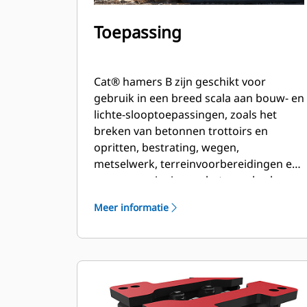
Toepassing
Cat® hamers B zijn geschikt voor
gebruik in een breed scala aan bouw- en
lichte-slooptoepassingen, zoals het
breken van betonnen trottoirs en
opritten, bestrating, wegen,
metselwerk, terreinvoorbereidingen en
groenvoorziening en het openbreken
van bevroren grond voor het repareren
Meer informatie
van nutsvoorzieningen.