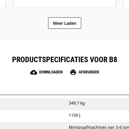
Meer Laden
PRODUCTSPECIFICATIES VOOR B8
cloud_download
print
DOWNLOADEN
AFDRUKKEN
349.7 kg
1150 J
Minigraafmachines van 3-6 ton