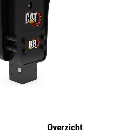
rdelen
Specificaties
Hulpmiddelen
Rondleidin
Overzicht