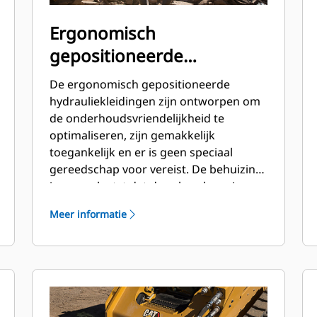
Ergonomisch
gepositioneerde
hydrauliekleidingen
De ergonomisch gepositioneerde
hydrauliekleidingen zijn ontworpen om
de onderhoudsvriendelijkheid te
optimaliseren, zijn gemakkelijk
toegankelijk en er is geen speciaal
gereedschap voor vereist. De behuizing
is zo geplaatst dat deze bescherming
biedt tegen stoten en vuil tijdens
Meer informatie
botsingen en biedt plaats aan
gereedschappen voor onderhouds- en
reparatiewerkzaamheden. De
hydrauliekleidingen en tegendruk
kunnen worden gecontroleerd en
geladen terwijl de breker op de machine