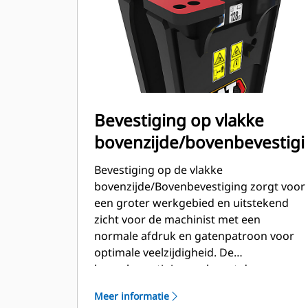
Bevestiging op vlakke
bovenzijde/bovenbevestig
Bevestiging op de vlakke
bovenzijde/Bovenbevestiging zorgt voor
een groter werkgebied en uitstekend
zicht voor de machinist met een
normale afdruk en gatenpatroon voor
optimale veelzijdigheid. De
bovenbevestiging verhoogt de
stootkracht door de kracht van de
Meer informatie
breker en de stick in balans te houden.