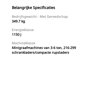
Belangrijke Specificaties
Bedrijfsgewicht - Met Gereedschap
349.7 kg
Energieklasse
1150 J
Machineklasse
Minigraafmachines van 3-6 ton, 216-299
schrankladers/compacte rupsladers
g
Nu Winkelen
Prijsopgave Aanvragen