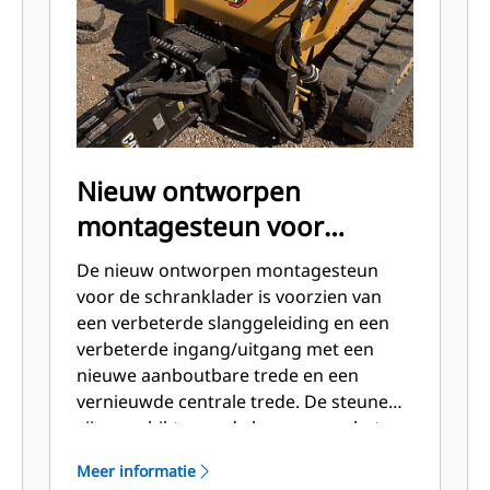
is gemonteerd, zodat de toestand van
de breker snel kan worden
gecontroleerd.
Nieuw ontworpen
ing
montagesteun voor
schranklader
De nieuw ontworpen montagesteun
voor de schranklader is voorzien van
een verbeterde slanggeleiding en een
verbeterde ingang/uitgang met een
nieuwe aanboutbare trede en een
vernieuwde centrale trede. De steunen
zijn geschikt voor de hamers van het
model H, de hamers uit de E-serie en de
Meer informatie
trilplaatverdichters CVP16 en CVP40.