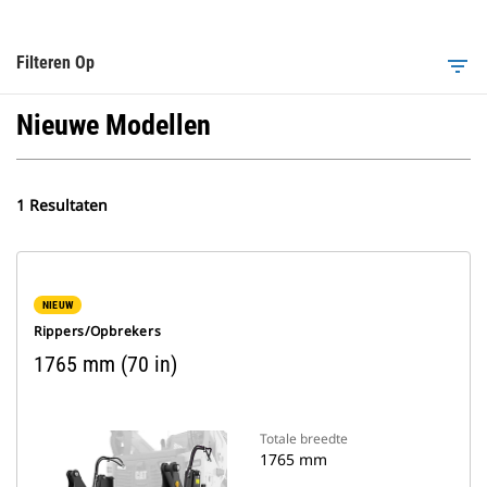
Filteren Op
filter_list
Nieuwe Modellen
1 Resultaten
NIEUW
Rippers/opbrekers
1765 mm (70 in)
Totale breedte
1765 mm