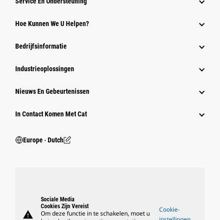
Service En Ondersteuning
Hoe Kunnen We U Helpen?
Bedrijfsinformatie
Industrieoplossingen
Nieuws En Gebeurtenissen
In Contact Komen Met Cat
Europe ‧ Dutch
Sociale Media
Cookies Zijn Vereist
Cookie-
warning
Om deze functie in te schakelen, moet u
instellingen