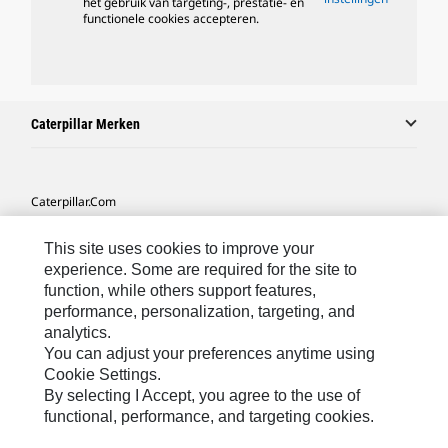
het gebruik van targeting-, prestatie- en
functionele cookies accepteren.
Caterpillar Merken
Caterpillar.com
Contact Caterpillar
This site uses cookies to improve your
Mijn Marketingvoorkeuren
experience. Some are required for the site to
function, while others support features,
Site Map
performance, personalization, targeting, and
analytics.
Cookie Settings
You can adjust your preferences anytime using
Legal
Cookie Settings.
By selecting I Accept, you agree to the use of
Privacy
functional, performance, and targeting cookies.