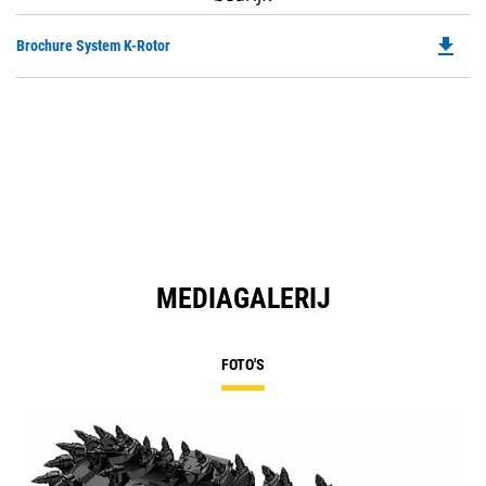
file_download
Do
Brochure System K-Rotor
P
O
in
a
N
Ta
MEDIAGALERIJ
FOTO'S