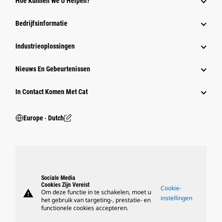
Hoe Kunnen We U Helpen?
Bedrijfsinformatie
Industrieoplossingen
Nieuws En Gebeurtenissen
In Contact Komen Met Cat
Europe ‧ Dutch
Sociale Media
Cookies Zijn Vereist
Cookie-
warning
Om deze functie in te schakelen, moet u
instellingen
het gebruik van targeting-, prestatie- en
functionele cookies accepteren.