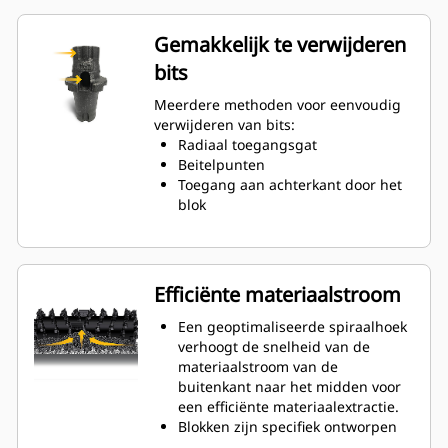
dan System gereedschapshouders
Een antirotatie-ontwerp van de
Gemakkelijk te verwijderen
gereedschapshouder zorgt voor
bits
de juiste positie om slijtage aan
blokken en houders te voorkomen.
Meerdere methoden voor eenvoudig
Water kan binnendringen door de
verwijderen van bits:
radiale toegangsopening van de
Radiaal toegangsgat
gereedschapshouder om de
Beitelpunten
rotatie van de tanden te
Toegang aan achterkant door het
bevorderen voor een gelijkmatige
blok
slijtage van de bits.
Er zijn gereedschapshouders
beschikbaar voor bits met een
schachtmaat van 20 mm, 22 mm
Efficiënte materiaalstroom
en 25 mm voor diverse
toepassingen.
Een geoptimaliseerde spiraalhoek
verhoogt de snelheid van de
materiaalstroom van de
buitenkant naar het midden voor
een efficiënte materiaalextractie.
Blokken zijn specifiek ontworpen
voor elke zijde van de rotor en