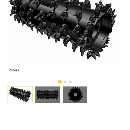
Rotors
Rot