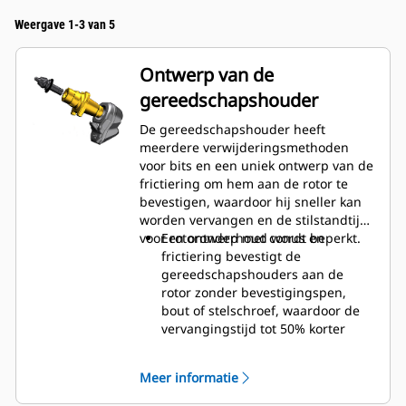
Weergave 1-3 van 5
Ontwerp van de
gereedschapshouder
De gereedschapshouder heeft
meerdere verwijderingsmethoden
voor bits en een uniek ontwerp van de
frictiering om hem aan de rotor te
bevestigen, waardoor hij sneller kan
worden vervangen en de stilstandtijd
voor rotoronderhoud wordt beperkt.
Een ontwerp met conus en
frictiering bevestigt de
gereedschapshouders aan de
rotor zonder bevestigingspen,
bout of stelschroef, waardoor de
vervangingstijd tot 50% korter
wordt en er geen
bevestigingsmiddelen of
Meer informatie
aandraaimomenten nodig zijn.
20 mm slijtkraag is 66% langer