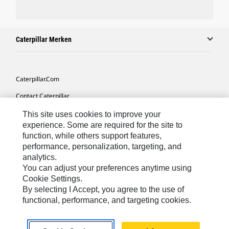
Caterpillar Merken
Caterpillar.com
Contact Caterpillar
Mijn Marketingvoorkeuren
This site uses cookies to improve your
experience. Some are required for the site to
Site Map
function, while others support features,
performance, personalization, targeting, and
Cookie Settings
analytics.
Legal
You can adjust your preferences anytime using
Cookie Settings.
Privacy
By selecting I Accept, you agree to the use of
functional, performance, and targeting cookies.
Europe-Dutch
© 2026 Caterpillar. Alle rechten voorbehouden.