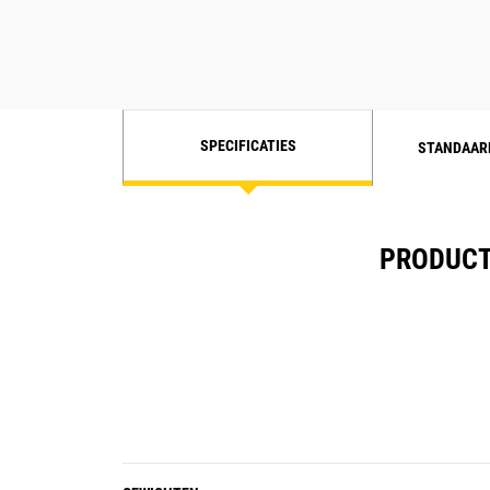
verwarming ook doorgaat als een
temperatuursensor uitvalt
SPECIFICATIES
STANDAAR
PRODUCT