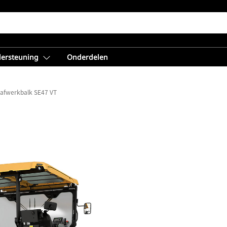
dersteuning
Onderdelen
afwerkbalk SE47 VT