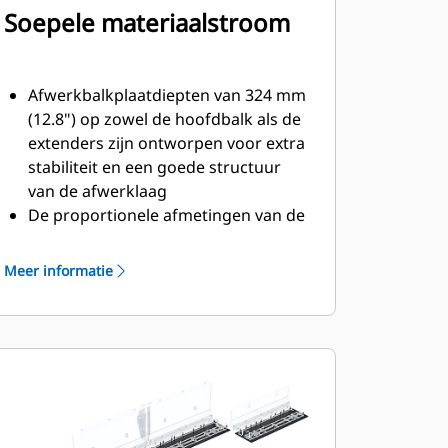
Soepele materiaalstroom
Afwerkbalkplaatdiepten van 324 mm
(12.8") op zowel de hoofdbalk als de
extenders zijn ontworpen voor extra
stabiliteit en een goede structuur
van de afwerklaag
De proportionele afmetingen van de
vijzelkamer en de op de achterkant
gemonteerde extenders zijn
Meer informatie
ontworpen voor een soepele
materiaalstroom en een consistente
kwaliteit van de afwerklaag
De proportionele extenderregeling
zorgt voor een soepele aanpassing
bij de overgang tussen
asfalteerbreedten