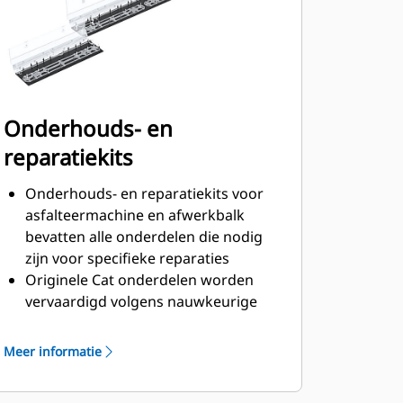
De bedieningsconsoles voor de
afwerkbalk zijn uitgerust met een
menghoogteverstelfunctie voor de
vijzels, om de materiaalstroom te
kunnen aanpassen
De optionele verwarmde
Onderhouds- en
eindpoorten helpt voorkomen dat
reparatiekits
materiaal blijft kleven, voor betere
randprofielen en vloeiende
Onderhouds- en reparatiekits voor
aansluitingen
asfalteermachine en afwerkbalk
bevatten alle onderdelen die nodig
zijn voor specifieke reparaties
Originele Cat onderdelen worden
vervaardigd volgens nauwkeurige
specificaties en ontworpen voor
optimale prestaties en maximale
Meer informatie
inzetbaarheid
Reparatiekits worden aangeduid met