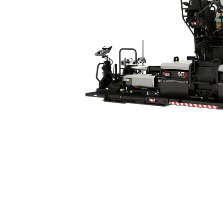
Stampafwerkbalk SE47 VT
Voo
Model wijzigen