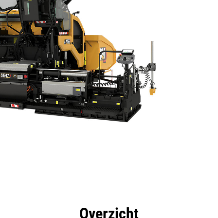
rdelen
Specificaties
Hulpmiddelen
Rondleidin
Overzicht