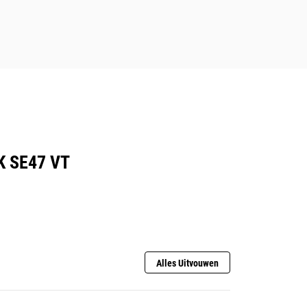
een enkel onderdeelnummer om het
bestellen te vereenvoudigen
Bepaalde combinaties van
componenten zijn leverbaar als kit
door de dealer voor aankopen in de
winkel of via de servicewerkplaats
van de dealer
 SE47 VT
Alles Uitvouwen