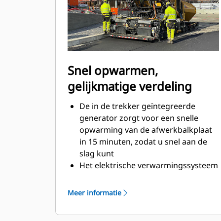
asfalteerbreedte van 6,0 m (19' 8")
Het loopplatform met een hoogte
van 127 mm (5") biedt de
mogelijkheid om dichtbij
stoepranden en andere obstakels te
beginnen
Snel opwarmen,
gelijkmatige verdeling
De in de trekker geïntegreerde
generator zorgt voor een snelle
opwarming van de afwerkbalkplaat
in 15 minuten, zodat u snel aan de
slag kunt
Het elektrische verwarmingssysteem
met zonebewaking informeert de
machinist over de vereiste
Meer informatie
gelijkmatige warmteverdeling en een
gladde asfalttextuur, terwijl de