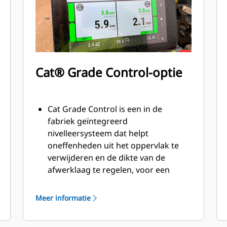
wegkruinprofiel kunnen machinisten
afwerklaagprofielen snel aanpassen
Verstellen van de stampsnelheid is
beschikbaar met de multifunctionele
draaiknop voor menghoogte,
stampsnelheid en trilsnelheid;
Cat® Grade Control-optie
verstellen van de stampsnelheid
helpt om de werkhoek aan te passen
en overgangsstrepen tussen de
Cat Grade Control is een in de
hoofdbalk en de extenders te
fabriek geïntegreerd
elimineren
nivelleersysteem dat helpt
De optionele bekrachtigde
oneffenheden uit het oppervlak te
eindpoorten maken het gemakkelijk
verwijderen en de dikte van de
om wijzigingen in asfalteerdiepte
afwerklaag te regelen, voor een
aan te brengen
hogere productie, lagere
bedrijfskosten en een verbeterde
Meer informatie
winstgevendheid
Gebruiksvriendelijk systeem met