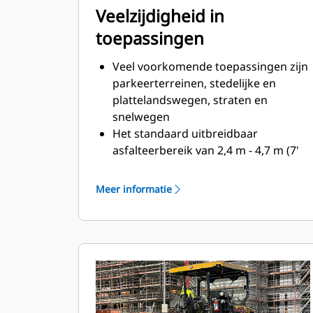
Veelzijdigheid in
toepassingen
Veel voorkomende toepassingen zijn
parkeerterreinen, stedelijke en
plattelandswegen, straten en
snelwegen
Het standaard uitbreidbaar
asfalteerbereik van 2,4 m - 4,7 m (7'
10" - 15' 4") zorgt voor veelzijdigheid
en goede prestaties bij het wijzigen
Meer informatie
van asfalteerbreedten.
De transportbreedte van 3,0 m (9.8')
blijft behouden indien uitgerust met
225 mm (9") extenders en
eindpoorten aan beide zijden
Eenvoudige, aanboutbare extenders
zorgen voor een maximale