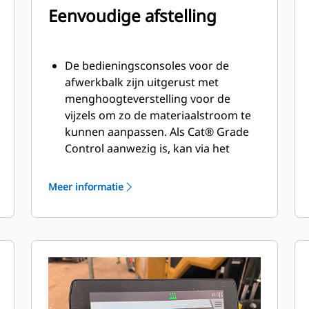
Eenvoudige afstelling
De bedieningsconsoles voor de
afwerkbalk zijn uitgerust met
menghoogteverstelling voor de
vijzels om zo de materiaalstroom te
kunnen aanpassen. Als Cat® Grade
Control aanwezig is, kan via het
display de transporteurratio
(materiaalhoogte van transporteur)
Meer informatie
worden versteld
Dankzij de hoogteverstellingen voor
vijzel en trekpunt bestaan er
veelzijdige instelfuncties voor
afwerkbalkgebruik
Door de optionele bekrachtigde
verstelfuncties voor het