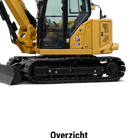
rdelen
Specificaties
Hulpmiddelen
Rondleidin
Overzicht