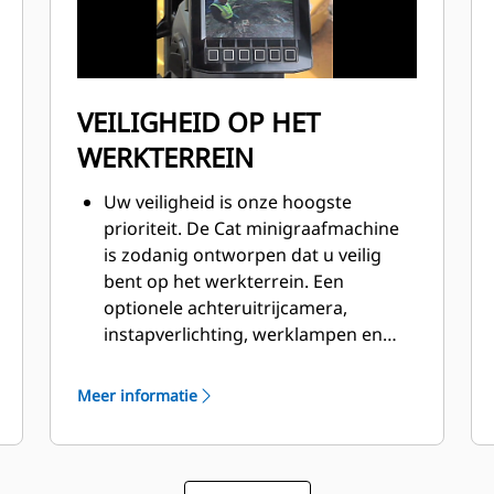
VEILIGHEID OP HET
WERKTERREIN
Uw veiligheid is onze hoogste
prioriteit. De Cat minigraafmachine
is zodanig ontworpen dat u veilig
bent op het werkterrein. Een
optionele achteruitrijcamera,
instapverlichting, werklampen en
een fluorescerende oprolbare
veiligheidsgordel zijn slechts enkele
Meer informatie
van de ingebouwde
veiligheidsvoorzieningen van de
machine.