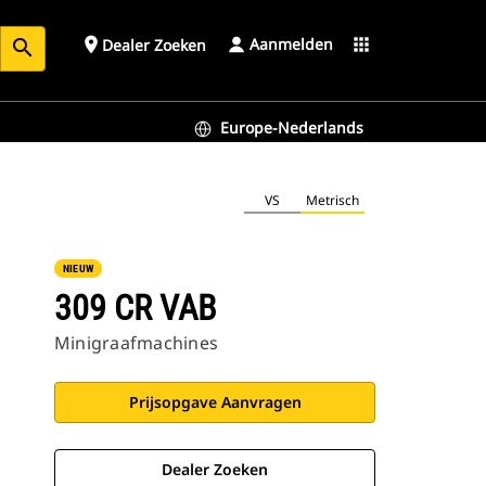
Aanmelden
place
apps
Dealer Zoeken
search
Europe-Nederlands
VS
Metrisch
NIEUW
309 CR VAB
Minigraafmachines
Prijsopgave Aanvragen
Dealer Zoeken