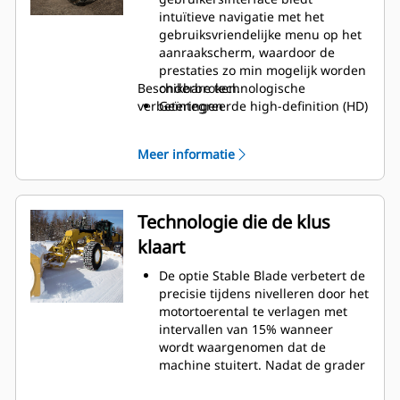
intuïtieve navigatie met het
gebruiksvriendelijke menu op het
aanraakscherm, waardoor de
prestaties zo min mogelijk worden
Beschikbare technologische
onderbroken.
verbeteringen
Geïntegreerde high-definition (HD)
achteruitkijkcamera.
Cat Detect-zichtsystemen zijn
Meer informatie
leverbaar.
Het display toont de geschakelde
versnelling van de machine.
Door het display geïnitieerd
Technologie die de klus
knipperlicht met
klaart
afstandsbediening.
Het achteraanzicht verschijnt
De optie Stable Blade verbetert de
automatisch op het display
precisie tijdens nivelleren door het
wanneer de machine in de
motortoerental te verlagen met
achteruitversnelling wordt gezet.
intervallen van 15% wanneer
De functie mensendetectie is af
wordt waargenomen dat de
fabriek leverbaar.
machine stuitert. Nadat de grader
Groter dwarshellingsscherm.
is gestabiliseerd, wordt het
Identificeer apps snel met een