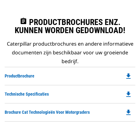
assignment
PRODUCTBROCHURES ENZ.
KUNNEN WORDEN GEDOWNLOAD!
Caterpillar productbrochures en andere informatieve
documenten zijn beschikbaar voor uw groeiende
bedrijf.
file_download
Do
Productbrochure
P
O
file_download
Do
Technische Specificaties
in
P
a
O
N
file_download
Do
Brochure Cat Technologieën Voor Motorgraders
in
Ta
P
a
O
N
in
Ta
a