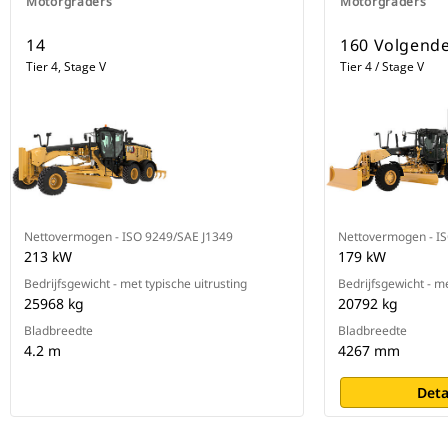
Motorgraders
Motorgraders
14
160 Volgende
Tier 4, Stage V
Tier 4 / Stage V
Nettovermogen - ISO 9249/SAE J1349
Nettovermogen - I
213 kW
179 kW
Bedrijfsgewicht - met typische uitrusting
Bedrijfsgewicht - me
25968 kg
20792 kg
Bladbreedte
Bladbreedte
4.2 m
4267 mm
Deta