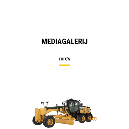
N
Ta
MEDIAGALERIJ
FOTO'S