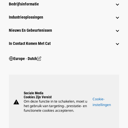
Bedrijfsinformatie
Industrieoplossingen
Nieuws En Gebeurtenissen
In Contact Komen Met Cat
Europe ‧ Dutch
Sociale Media
Cookies Zijn Vereist
Cookie-
warning
Om deze functie in te schakelen, moet u
instellingen
het gebruik van targeting-, prestatie- en
functionele cookies accepteren.