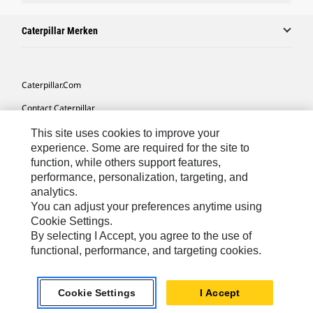
Caterpillar Merken
Caterpillar.com
Contact Caterpillar
Mijn Marketingvoorkeuren
This site uses cookies to improve your
experience. Some are required for the site to
Site Map
function, while others support features,
performance, personalization, targeting, and
Cookie Settings
analytics.
Legal
You can adjust your preferences anytime using
Cookie Settings.
Privacy
By selecting I Accept, you agree to the use of
functional, performance, and targeting cookies.
Europe-Dutch
© 2026 Caterpillar. Alle rechten voorbehouden.
Cookie Settings
I Accept