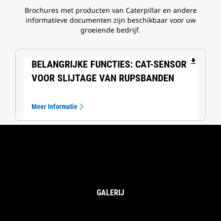
Brochures met producten van Caterpillar en andere
informatieve documenten zijn beschikbaar voor uw
groeiende bedrijf.
file_download
BELANGRIJKE FUNCTIES: CAT-SENSOR
VOOR SLIJTAGE VAN RUPSBANDEN
Meer Informatie
GALERIJ
Cat®-Sensor Voor Slijtage Van