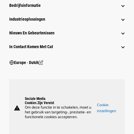
Bedrijfsinformatie
Industrieoplossingen
Nieuws En Gebeurtenissen
In Contact Komen Met Cat
Europe ‧ Dutch
Sociale Media
Cookies Zijn Vereist
Cookie-
warning
Om deze functie in te schakelen, moet u
instellingen
het gebruik van targeting-, prestatie- en
functionele cookies accepteren.