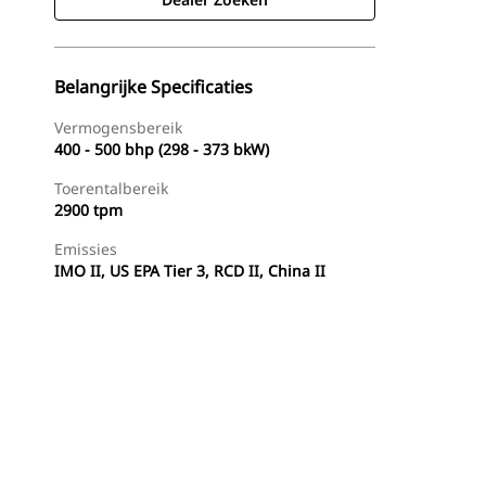
Belangrijke Specificaties
Vermogensbereik
400 - 500 bhp (298 - 373 bkW)
Toerentalbereik
2900 tpm
Emissies
IMO II, US EPA Tier 3, RCD II, China II
g
Aanbiedingen
Dealer Zoeken
Prijsopgave Aanvrag