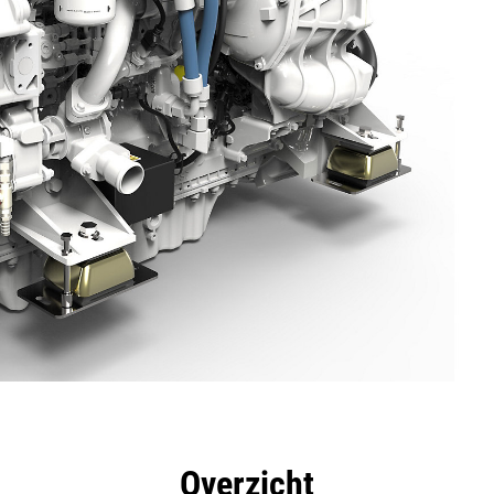
rdelen
Specificaties
Hulpmiddelen
Rondleidin
Overzicht