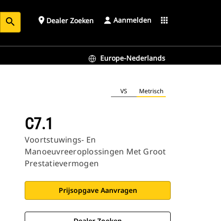
Aanmelden
place
apps
Dealer Zoeken
search
Europe-Nederlands
VS
Metrisch
C7.1
Voortstuwings- En
Manoeuvreeroplossingen Met Groot
Prestatievermogen
Prijsopgave Aanvragen
Dealer Zoeken