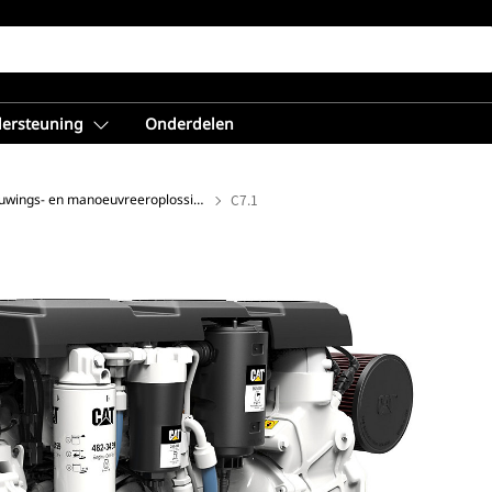
dersteuning
Onderdelen
Voortstuwings- en manoeuvreeroplossingen met groot prestatievermogen
C7.1