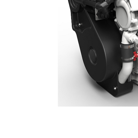
C7.1
Voo
Model wijzigen