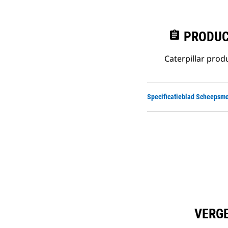
assignment
PRODUC
Caterpillar pro
Specificatieblad Scheepsmo
VERGE