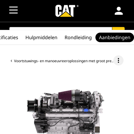
person
SEARCH
search
ificaties
Hulpmiddelen
Rondleiding
Aanbiedingen
more_vert
Voortstuwings- en manoeuvreeroplossingen met groot prestatievermogen