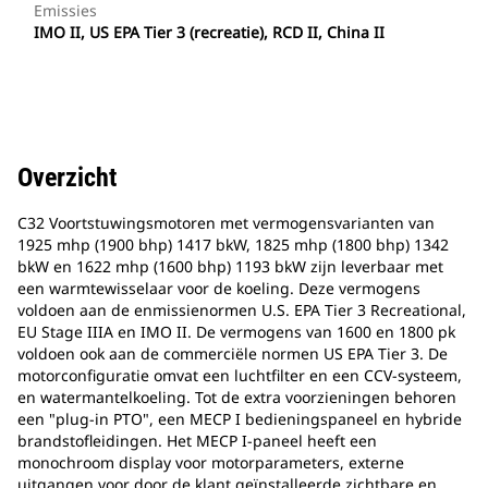
Emissies
IMO II, US EPA Tier 3 (recreatie), RCD II, China II
Overzicht
C32 Voortstuwingsmotoren met vermogensvarianten van
1925 mhp (1900 bhp) 1417 bkW, 1825 mhp (1800 bhp) 1342
bkW en 1622 mhp (1600 bhp) 1193 bkW zijn leverbaar met
een warmtewisselaar voor de koeling. Deze vermogens
voldoen aan de enmissienormen U.S. EPA Tier 3 Recreational,
EU Stage IIIA en IMO II. De vermogens van 1600 en 1800 pk
voldoen ook aan de commerciële normen US EPA Tier 3. De
motorconfiguratie omvat een luchtfilter en een CCV-systeem,
en watermantelkoeling. Tot de extra voorzieningen behoren
een "plug-in PTO", een MECP I bedieningspaneel en hybride
brandstofleidingen. Het MECP I-paneel heeft een
monochroom display voor motorparameters, externe
uitgangen voor door de klant geïnstalleerde zichtbare en