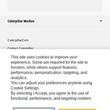
Caterpillar Merken
Caterpillar.com
Contact Caterpillar
Mijn Marketingvoorkeuren
This site uses cookies to improve your
experience. Some are required for the site to
Site Map
function, while others support features,
performance, personalization, targeting, and
Cookie Settings
analytics.
Legal
You can adjust your preferences anytime using
Cookie Settings.
Privacy
By selecting I Accept, you agree to the use of
functional, performance, and targeting cookies.
Europe-Dutch
© 2026 Caterpillar. Alle rechten voorbehouden.