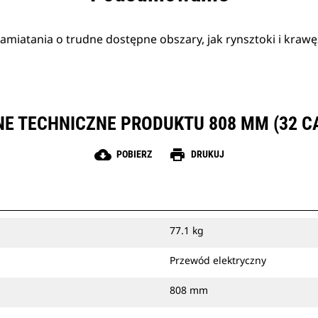
amiatania o trudne dostępne obszary, jak rynsztoki i krawęż
E TECHNICZNE PRODUKTU 808 MM (32 C
cloud_download
print
POBIERZ
DRUKUJ
77.1 kg
Przewód elektryczny
808 mm