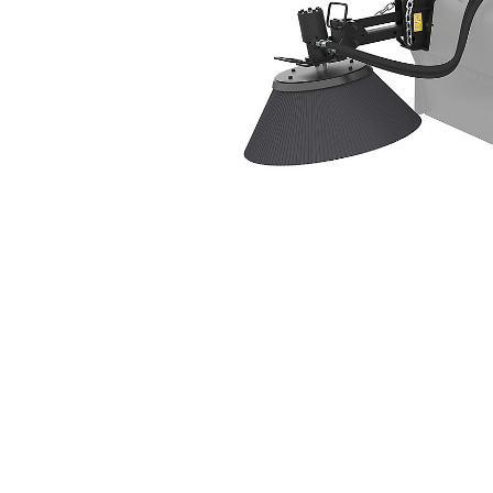
808 Mm (32 Cale)
Kor
Zmień model