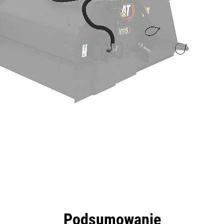
zyści
Dane
Narzędzia
Prezentacja
Podsumowanie