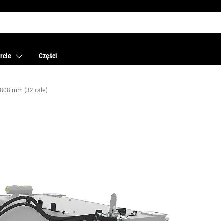
rcie
Części
808 mm (32 cale)