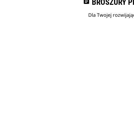
assignment
BROSZURY P
Dla Twojej rozwijają