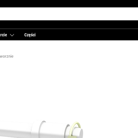
rcie
Części
sworznie