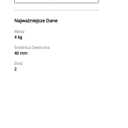
Najważniejsze Dane
Masa
4 kg
Średnica Sworznia
40 mm
Ilość
2
Kup Teraz
Wyślij Zapytanie Ofertowe