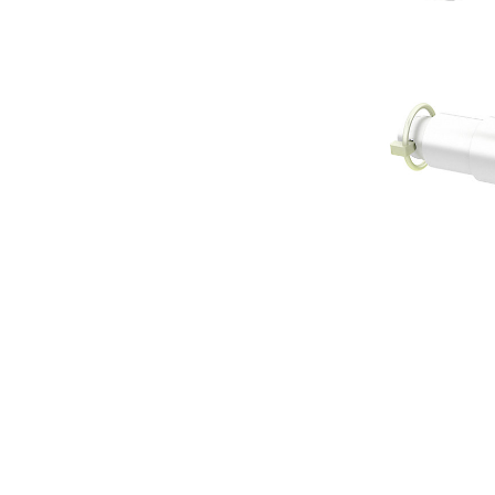
40 Mm (1,5 In), Sworznie
Kor
Zmień model