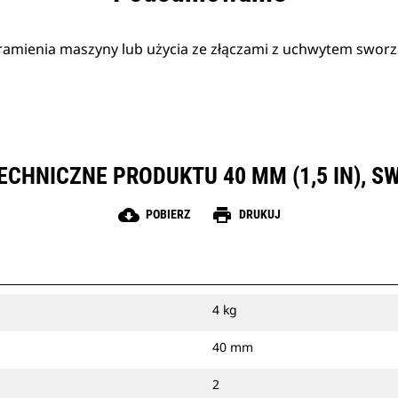
amienia maszyny lub użycia ze złączami z uchwytem swor
ECHNICZNE PRODUKTU 40 MM (1,5 IN), S
cloud_download
print
POBIERZ
DRUKUJ
4 kg
40 mm
2