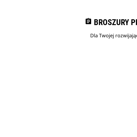
assignment
BROSZURY P
Dla Twojej rozwijają