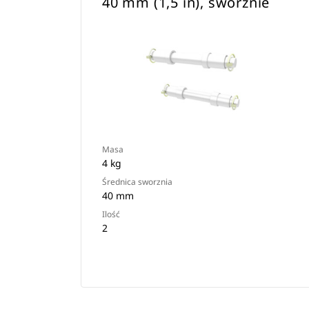
40 mm (1,5 in), sworznie
Masa
4 kg
Średnica sworznia
40 mm
Ilość
2