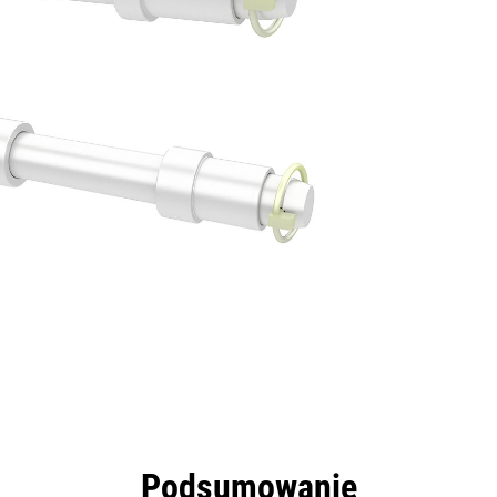
zyści
Dane
Narzędzia
Prezentacja
Podsumowanie