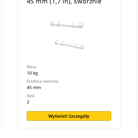
45 mm (1,7 in), sworznie
Masa
10 kg
Średnica sworznia
45 mm
Ilość
2
Wyświetl Szczegóły