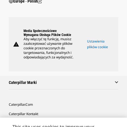
Europe ‧ Polish
Media Społecznościowe
Wymagana Obsługa Plików Cookie
Aby włączyć tę funkcję, musisz
Ustawienia
warning
zaakceptować używanie plików
plików cookie
cookie przeznaczonych do
targetowania, funkcjonalnych i
odpowiadających za wydajność.
Caterpillar Marki
Caterpillar.com
Caterpillar Kontakt
Caterpillar Kontakt
This site uses cookies to improve your