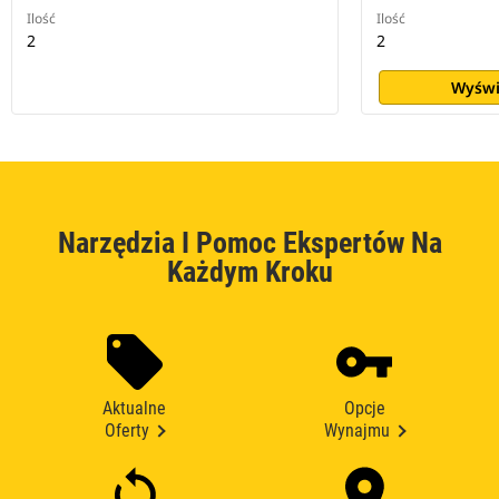
Ilość
Ilość
2
2
Wyświ
Narzędzia I Pomoc Ekspertów Na
Każdym Kroku
Aktualne
Opcje
Oferty
Wynajmu