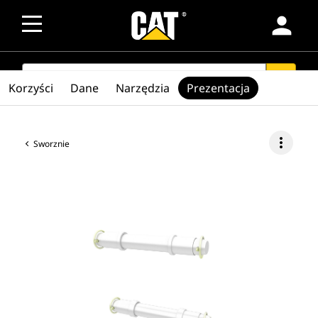
person
SEARCH
search
Korzyści
Dane
Narzędzia
Prezentacja
more_vert
Sworznie