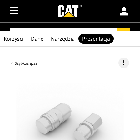
person
SEARCH
search
Korzyści
Dane
Narzędzia
Prezentacja
more_vert
Szybkozłącza