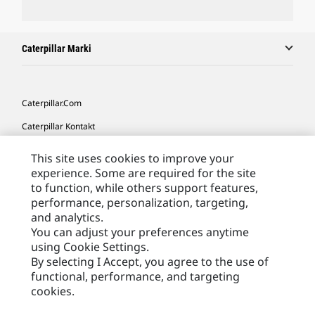
Caterpillar Marki
Caterpillar.com
Caterpillar Kontakt
Caterpillar Kontakt
This site uses cookies to improve your
experience. Some are required for the site
Moje Preferencje Marketingowe
to function, while others support features,
Site Map
performance, personalization, targeting,
and analytics.
Cookie Settings
You can adjust your preferences anytime
Legal
using Cookie Settings.
By selecting I Accept, you agree to the use of
Privacy
functional, performance, and targeting
cookies.