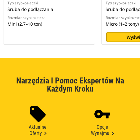
Typ szybkozłączki
Typ szybkozłączki
Śruba do podłączania
Śruba do podłąc
Rozmiar szybkozłącza
Rozmiar szybkozłąc
Mini (2,7–10 ton)
Micro (1–2 tony)
Wyświ
Narzędzia I Pomoc Ekspertów Na
Każdym Kroku
Aktualne
Opcje
Oferty
Wynajmu