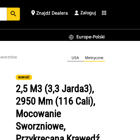
Zaloguj
place
apps
Znajdź Dealera
search
Europe-Polski
 sworzniowe, przykręcana krawędź tnąca
USA
Metryczne
NOWOŚĆ
2,5 M3 (3,3 Jarda3),
2950 Mm (116 Cali),
Mocowanie
Sworzniowe,
Przykręcana Krawędź