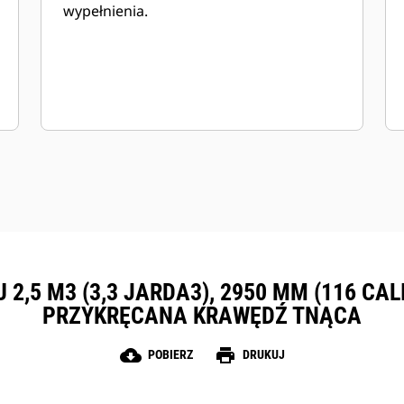
wypełnienia.
2,5 M3 (3,3 JARDA3), 2950 MM (116 CA
PRZYKRĘCANA KRAWĘDŹ TNĄCA
cloud_download
print
POBIERZ
DRUKUJ