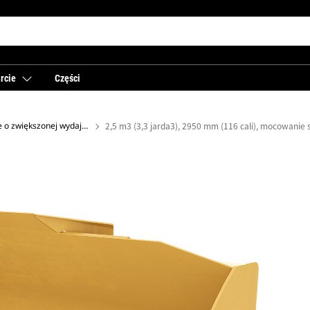
rcie
Części
Łyżki standardowe o zwiększonej wydajności
2,5 m3 (3,3 jarda3), 2950 mm (116 cali), mocowanie