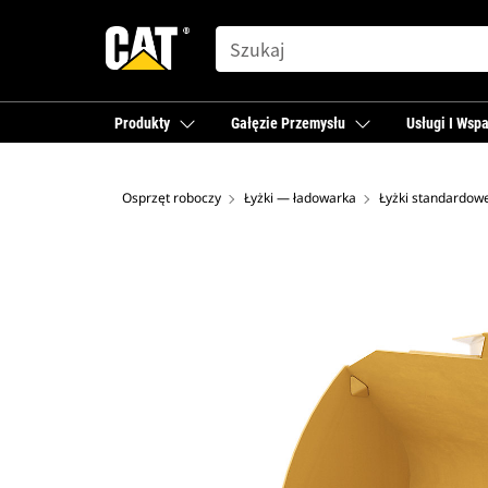
SEARCH
Produkty
Gałęzie Przemysłu
Usługi I Wspa
Osprzęt roboczy
Łyżki — ładowarka