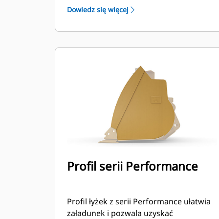
standardowych siłach odspajania i
Dowiedz się więcej
standardowej twardości materiałów.
Idealne do przeciągania materiału do
tyłu i równania. Współczynnik
napełnienia łyżek o zwiększonej
wydajności może wynosić nawet 115%
znamionowej pojemności.
Profil serii Performance
Profil łyżek z serii Performance ułatwia
załadunek i pozwala uzyskać