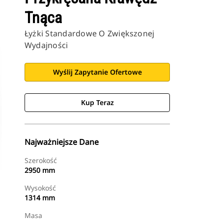
Tnąca
Łyżki Standardowe O Zwiększonej
Wydajności
Wyślij Zapytanie Ofertowe
Kup Teraz
Najważniejsze Dane
Szerokość
2950 mm
Wysokość
1314 mm
Masa