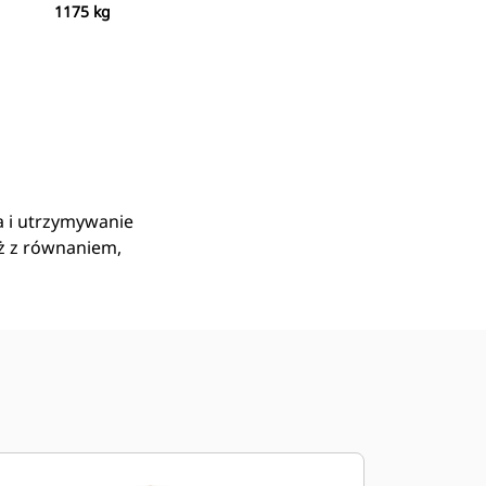
1175 kg
Kup Teraz
Wyślij Zapytanie Ofertowe
a i utrzymywanie
ż z równaniem,