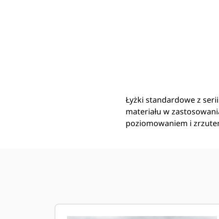
2,5 M3 (3,3 Jarda3), 2950 Mm (116 Cali), Mocowanie Sworzniowe, Przykręcana Krawędź Tnąca
Kor
Zmień model
Łyżki standardowe z seri
materiału w zastosowani
poziomowaniem i zrzutem