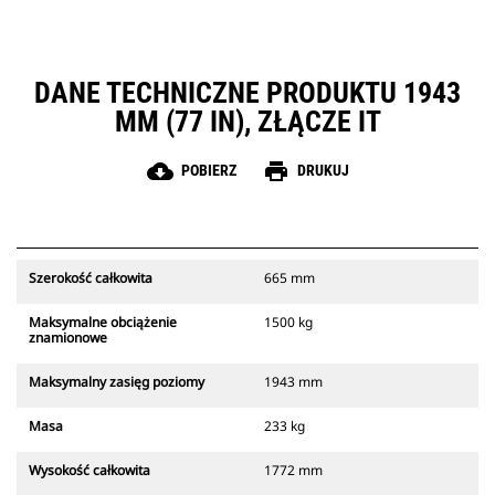
DANE TECHNICZNE PRODUKTU 1943
MM (77 IN), ZŁĄCZE IT
cloud_download
print
POBIERZ
DRUKUJ
Szerokość całkowita
665 mm
Maksymalne obciążenie
1500 kg
znamionowe
Maksymalny zasięg poziomy
1943 mm
Masa
233 kg
Wysokość całkowita
1772 mm