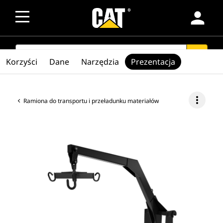
person
SEARCH
search
Korzyści
Dane
Narzędzia
Prezentacja
more_vert
Ramiona do transportu i przeładunku materiałów