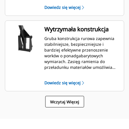
Dowiedz się więcej
Wytrzymała konstrukcja
Gruba konstrukcja rurowa zapewnia
stabilniejsze, bezpieczniejsze i
bardziej efektywne przenoszenie
worków o ponadgabarytowych
wymiarach. Zasięg ramienia do
przeładunku materiałów umożliwia
załadunek big bagów po obu stronach
ciężarówki z jednej strony, co skraca
Dowiedz się więcej
czas załadunku i rozładunku oraz
zwiększa efektywność.
Wczytaj Więcej