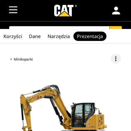
person
SEARCH
search
Korzyści
Dane
Narzędzia
Prezentacja
more_vert
Minikoparki