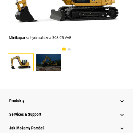
Minikoparka hydrauliczna 308 CR VAB
Min
Produkty
Services & Support
Jak Możemy Pomóc?