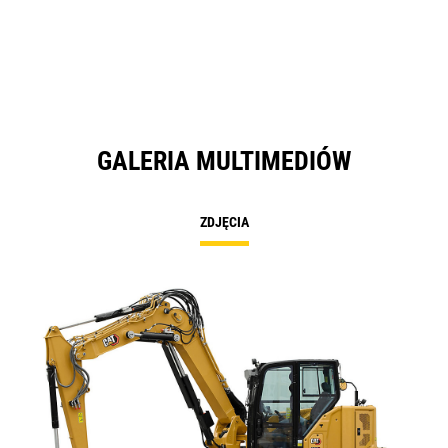
a
N
Ta
GALERIA MULTIMEDIÓW
ZDJĘCIA