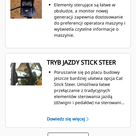
Elementy sterujące są łatwe w
obsłudze, a monitor nowej
generacji zapewnia dostosowanie
do preferencji operatora maszyny i
wyświetla czytelne informacje o
maszynie.
TRYB JAZDY STICK STEER
Poruszanie się po placu budowy
jeszcze bardziej ułatwia opcja Cat
Stick Steer. Umożliwia łatwe
przełączanie z tradycyjnych
elementów sterowania jazdą
(dźwigni i pedałów) na sterowanie
joystickiem za pomocą jednego
przycisku. Uzyskujesz korzyści w
Dowiedz się więcej
postaci mniejszego wysiłku i
lepszego sterowania.