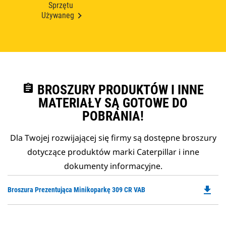
Sprzętu
Używaneg
assignment
BROSZURY PRODUKTÓW I INNE
MATERIAŁY SĄ GOTOWE DO
POBRANIA!
Dla Twojej rozwijającej się firmy są dostępne broszury
dotyczące produktów marki Caterpillar i inne
dokumenty informacyjne.
file_download
Do
Broszura Prezentująca Minikoparkę 309 CR VAB
P
O
in