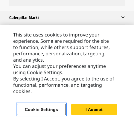
Caterpillar Marki
This site uses cookies to improve your
experience. Some are required for the site
Caterpillar.com
to function, while others support features,
Caterpillar Kontakt
performance, personalization, targeting,
and analytics.
Caterpillar Kontakt
You can adjust your preferences anytime
Moje Preferencje Marketingowe
using Cookie Settings.
By selecting I Accept, you agree to the use of
Site Map
functional, performance, and targeting
Cookie Settings
cookies.
Legal
Cookie Settings
I Accept
Privacy