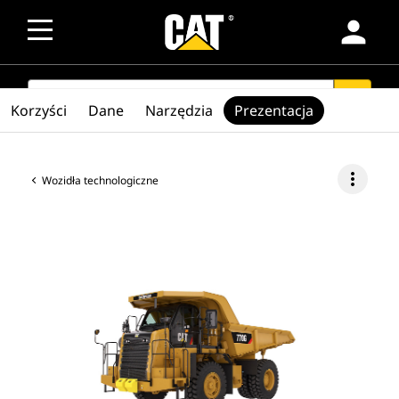
person
SEARCH
search
Korzyści
Dane
Narzędzia
Prezentacja
more_vert
Wozidła technologiczne