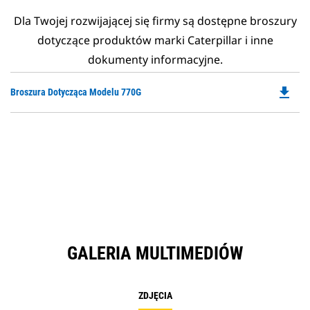
Dla Twojej rozwijającej się firmy są dostępne broszury
dotyczące produktów marki Caterpillar i inne
dokumenty informacyjne.
file_download
Do
Broszura Dotycząca Modelu 770G
P
O
in
a
N
Ta
GALERIA MULTIMEDIÓW
ZDJĘCIA