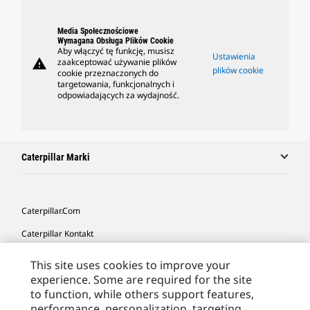
Media Społecznościowe
Wymagana Obsługa Plików Cookie
Aby włączyć tę funkcję, musisz
Ustawienia
warning
zaakceptować używanie plików
plików cookie
cookie przeznaczonych do
targetowania, funkcjonalnych i
odpowiadających za wydajność.
Caterpillar Marki
Caterpillar.com
Caterpillar Kontakt
Caterpillar Kontakt
This site uses cookies to improve your
experience. Some are required for the site
Moje Preferencje Marketingowe
to function, while others support features,
Site Map
performance, personalization, targeting,