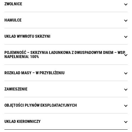
pracy na biegu jałowym
ZWOLNICE
oszczędzający paliwo i
ograniczający emisje.
Opóźnienie wyłączenia silnika
HAMULCE
umożliwiające ostygnięcie
wszystkich układów i rozpoczęcie
UKŁAD WYWROTU SKRZYNI
oczyszczania przed wyłączeniem
silnika.
Wygoda korzystania z nowych
POJEMNOŚĆ – SKRZYNIA ŁADUNKOWA Z DWUSPADOWYM DNEM – WSP.
punktów obsługi serwisowej,
NAPEŁNIENIA: 100%
usytuowanych u góry silnika.
Dostępność opcjonalnego hamulca
ROZKŁAD MASY – W PRZYBLIŻENIU
silnikowego stosowanego przy
zjeździe z długich pochyłości.
Wysoka moc przy niskim zużyciu
ZAWIESZENIE
paliwa we wszystkich warunkach
obciążenia dzięki zastosowaniu
wtryskiwaczy Cat MEUI™-C.
OBJĘTOŚCI PŁYNÓW EKSPLOATACYJNYCH
UKŁAD KIEROWNICZY