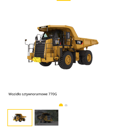
Wozidło sztywnoramowe 770G
Woz