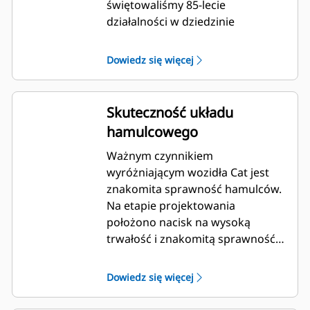
świętowaliśmy 85-lecie
działalności w dziedzinie
produkcji silników, a praca, jaką
włożyliśmy w te silniki zgodne z
Dowiedz się więcej
normami EPA Tier 4 Final
(USA)/Stage IV (UE), jest
ukoronowaniem naszych
Skuteczność układu
sukcesów. Silnik C15 został
hamulcowego
zmodernizowany w celu
uzyskania zgodności z
Ważnym czynnikiem
ogólnoświatowymi normami
wyróżniającym wozidła Cat jest
emisji. Firma Caterpillar wyposaża
znakomita sprawność hamulców.
każdy silnik Tier 4 Final/Stage IV w
Na etapie projektowania
najlepsze w branży elektroniczne
położono nacisk na wysoką
układy sterowania, wtrysku
trwałość i znakomitą sprawność
paliwa, oczyszczania powietrza i
podczas pracy w kamieniołomie,
spalin. Efektem jest silnik
kopalni i przy robotach ziemnych.
Dowiedz się więcej
zużywający mało paliwa,
ograniczający emisję spalin i