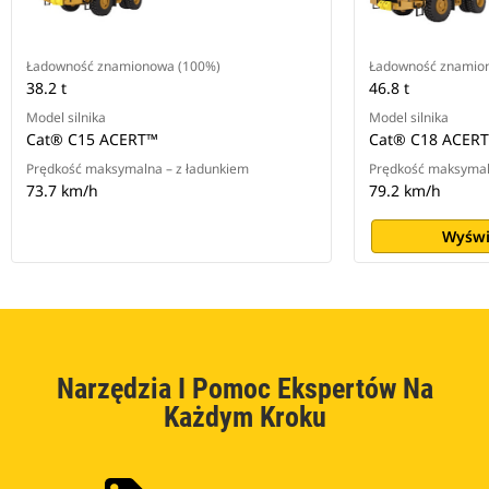
Ładowność znamionowa (100%)
Ładowność znamio
38.2 t
46.8 t
Model silnika
Model silnika
Cat® C15 ACERT™
Cat® C18 ACER
Prędkość maksymalna – z ładunkiem
Prędkość maksymal
73.7 km/h
79.2 km/h
Wyświ
Narzędzia I Pomoc Ekspertów Na
Każdym Kroku