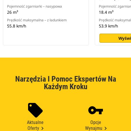
Pojemność zgarniarki – nasypowa
Pojemność zgarniar
26 m³
18.4 m³
Prędkość maksymalna – z ładunkiem
Prędkość maksymal
55.8 km/h
53.9 km/h
Wyświ
Narzędzia I Pomoc Ekspertów Na
Każdym Kroku
Aktualne
Opcje
Oferty
Wynajmu