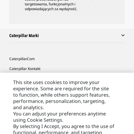
targetowania, funkcjonalnych i
odpowiadających za wydajność.
Caterpillar Marki
Caterpillar.com
Caterpillar Kontakt
Caterpillar Kontakt
This site uses cookies to improve your
experience. Some are required for the site
Moje Preferencje Marketingowe
to function, while others support features,
Site Map
performance, personalization, targeting,
and analytics.
Cookie Settings
You can adjust your preferences anytime
Legal
using Cookie Settings.
By selecting I Accept, you agree to the use of
Privacy
functional, performance, and targeting