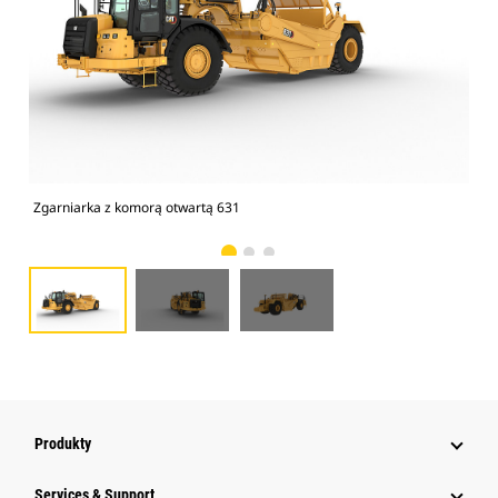
Zgarniarka z komorą otwartą 631
Zga
Produkty
Services & Support