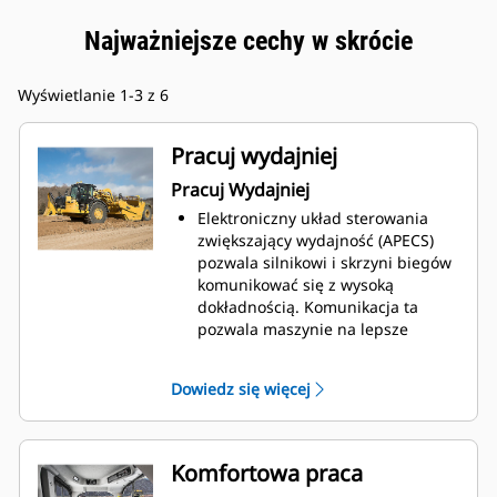
Najważniejsze cechy w skrócie
Wyświetlanie 1-3 z 6
Pracuj wydajniej
Pracuj Wydajniej
Elektroniczny układ sterowania
zwiększający wydajność (APECS)
pozwala silnikowi i skrzyni biegów
komunikować się z wysoką
dokładnością. Komunikacja ta
pozwala maszynie na lepsze
wykorzystanie mocy i momentu
obrotowego wytwarzanego przez
Dowiedz się więcej
silnik. Rezultatem jest
przeniesienie większej ilości
materiału.
Ustaw prędkość maksymalną za
Komfortowa praca
pomocą kontroli prędkości jazdy, a