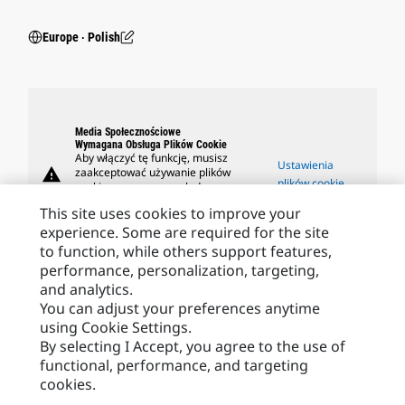
Europe ‧ Polish
Media Społecznościowe
Wymagana Obsługa Plików Cookie
Aby włączyć tę funkcję, musisz
Ustawienia
warning
zaakceptować używanie plików
plików cookie
cookie przeznaczonych do
targetowania, funkcjonalnych i
This site uses cookies to improve your
odpowiadających za wydajność.
experience. Some are required for the site
to function, while others support features,
performance, personalization, targeting,
and analytics.
Caterpillar Marki
You can adjust your preferences anytime
using Cookie Settings.
By selecting I Accept, you agree to the use of
functional, performance, and targeting
Caterpillar.com
cookies.
Caterpillar Kontakt