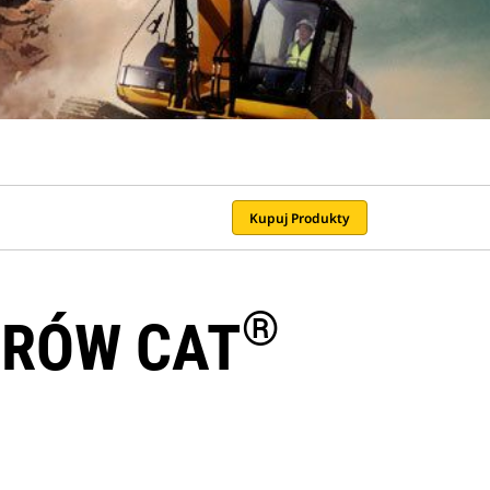
Kupuj Produkty
®
ERÓW CAT