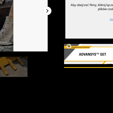
Aby obejrzeć filmy, kliknij łą
plików coo
Us
1
z
2
2
z
2