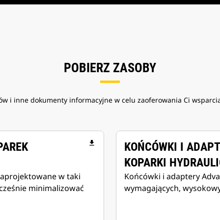
POBIERZ ZASOBY
 i inne dokumenty informacyjne w celu zaoferowania Ci wsparcia 
file_download
PAREK
KOŃCÓWKI I ADAPT
KOPARKI HYDRAUL
zaprojektowane w taki
Końcówki i adaptery Adva
ocześnie minimalizować
wymagających, wysokowy