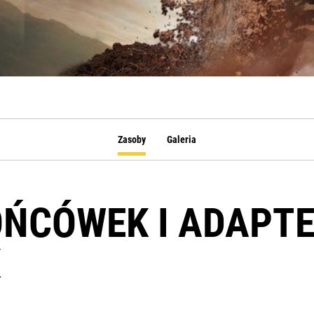
Zasoby
Galeria
OŃCÓWEK I ADAPT
K