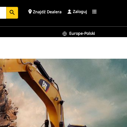
Zaloguj
place
apps
Znajdź Dealera
search
Europe-Polski