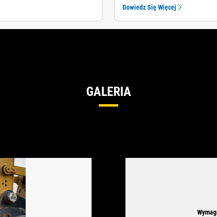
Dowiedz Się Więcej
GALERIA
Wymaga