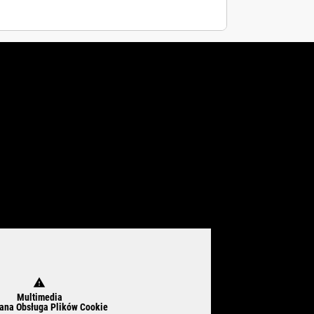
warning
Multimedia
na Obsługa Plików Cookie