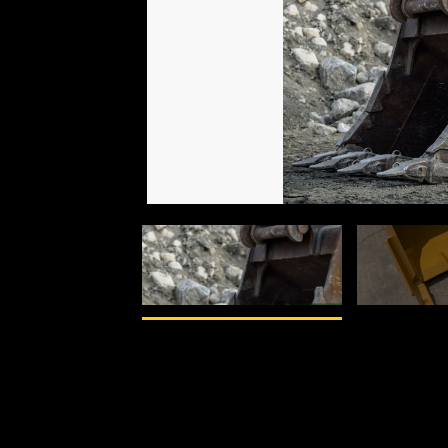
1
z
2