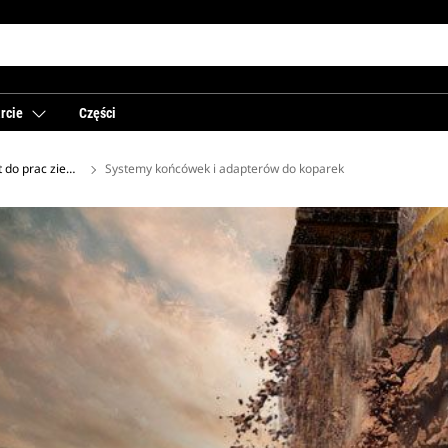
rcie
Części
 do prac ziemnych dla koparek
Systemy końcówek i adapterów do koparek