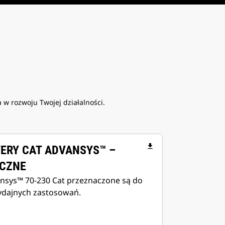
w rozwoju Twojej działalności.
file_download
ERY CAT ADVANSYS™ –
ICZNE
nsys™ 70-230 Cat przeznaczone są do
dajnych zastosowań.