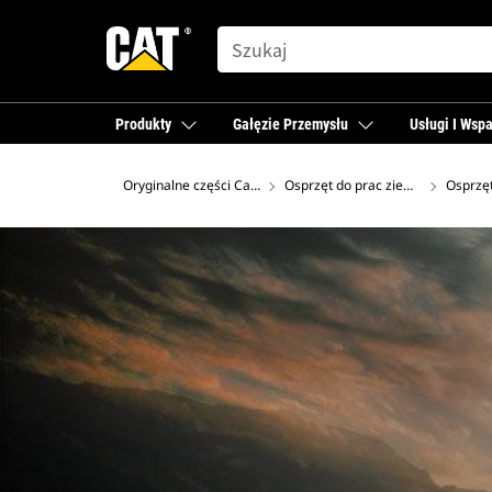
SEARCH
Produkty
Gałęzie Przemysłu
Usługi I Wspa
Oryginalne części Cat®
Osprzęt do prac ziemnych Cat
Osprzęt