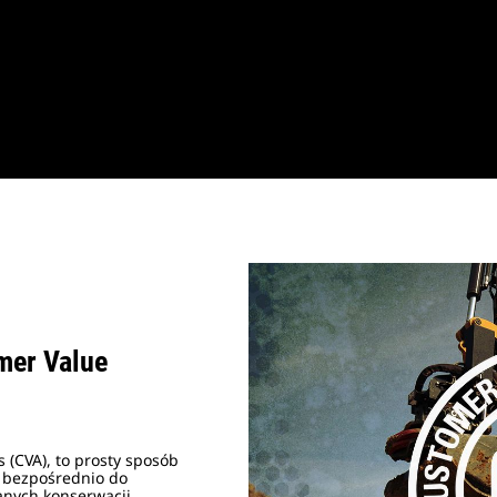
mer Value
(CVA), to prosty sposób
 bezpośrednio do
nych konserwacji.