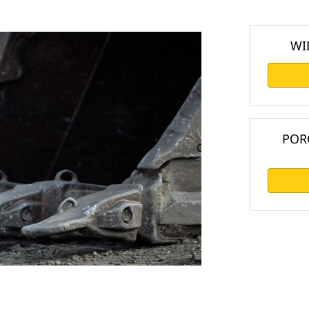
WI
POR