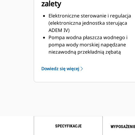
zalety
Elektroniczne sterowanie i regulacja
(elektroniczna jednostka sterująca
ADEM IV)
Pompa wodna płaszcza wodnego i
pompa wody morskiej napędzane
niezawodną przekładnią zębatą
Możliwość uzyskania certyfikatu MCS
Tytanowy, płytowy wymiennik ciepła
Dowiedz się więcej
Opcje z punktami obsługowymi po
lewej oraz po prawej stronie
SPECYFIKACJE
WYPOSAŻENI