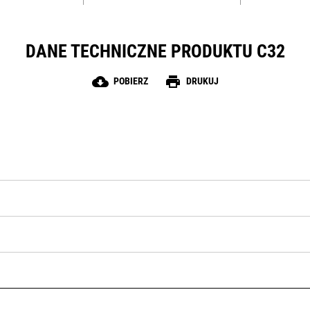
DANE TECHNICZNE PRODUKTU C32
cloud_download
print
POBIERZ
DRUKUJ