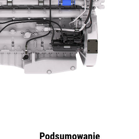
zyści
Dane
Narzędzia
Prezentacja
Oferty
Podsumowanie