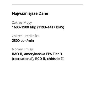
Najważniejsze Dane
Zakres Mocy
1600–1900 bhp (1193–1417 bkW)
Zakres Prędkości
2300 obr./min
Normy Emisji
IMO II, amerykańska EPA Tier 3
(recreational), RCD II, chińskie II
Znajdź Dealera
Wyślij Zapytanie Ofertowe