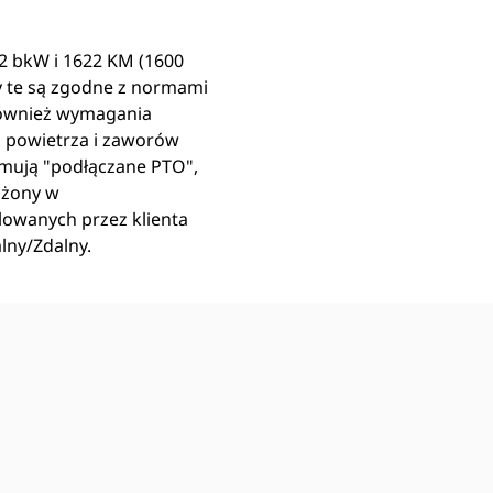
2 bkW i 1622 KM (1600
y te są zgodne z normami
a również wymagania
a powietrza i zaworów
mują "podłączane PTO",
ażony w
lowanych przez klienta
lny/Zdalny.