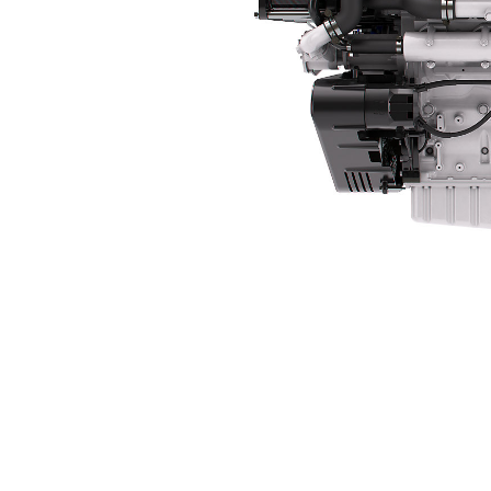
C32
Kor
Zmień model