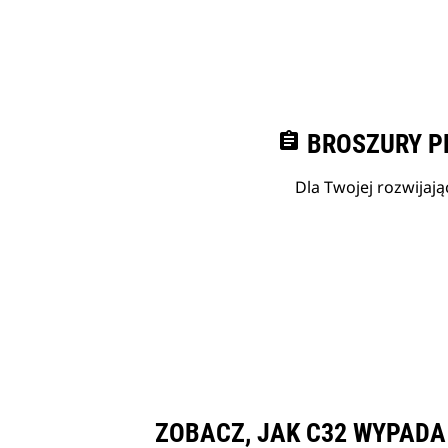
assignment
BROSZURY P
Dla Twojej rozwijają
ZOBACZ, JAK C32 WYPAD