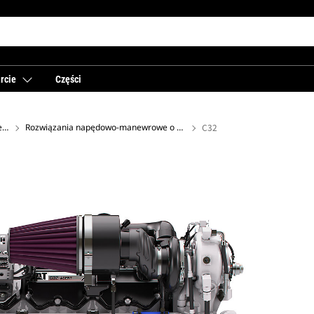
rcie
Części
Układy zasilania dla przemysłu morskiego
Rozwiązania napędowo-manewrowe o wysokiej sprawności
C32