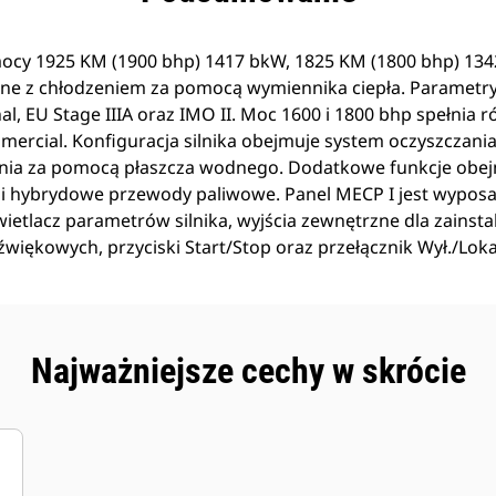
mocy 1925 KM (1900 bhp) 1417 bkW, 1825 KM (1800 bhp) 134
ne z chłodzeniem za pomocą wymiennika ciepła. Parametr
nal, EU Stage IIIA oraz IMO II. Moc 1600 i 1800 bhp spełni
ercial. Konfiguracja silnika obejmuje system oczyszczani
nia za pomocą płaszcza wodnego. Dodatkowe funkcje obej
 i hybrydowe przewody paliwowe. Panel MECP I jest wypos
tlacz parametrów silnika, wyjścia zewnętrzne dla zainsta
iękowych, przyciski Start/Stop oraz przełącznik Wył./Loka
Najważniejsze cechy w skrócie