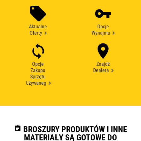
Aktualne
Opcje
Oferty
Wynajmu
Opcje
Znajdź
Zakupu
Dealera
Sprzętu
Używaneg
assignment
BROSZURY PRODUKTÓW I INNE
MATERIAŁY SĄ GOTOWE DO