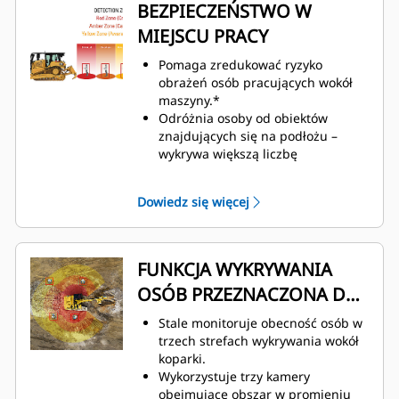
BEZPIECZEŃSTWO W
MIEJSCU PRACY
Pomaga zredukować ryzyko
obrażeń osób pracujących wokół
maszyny.*
Odróżnia osoby od obiektów
znajdujących się na podłożu –
wykrywa większą liczbę
pracowników będących w ruchu i
stojących w miejscu.
Dowiedz się więcej
Aktywuje ostrzeżenia wizualne i
dźwiękowe na wyświetlaczu w
kabinie operatora.
Wykorzystuje wyświetlacz i wiązkę
FUNKCJA WYKRYWANIA
przewodów elektrycznych
OSÓB PRZEZNACZONA DO
dostępne w kabinie, zapewnione
przez zestaw trzech kamer
KOPAREK
Stale monitoruje obecność osób w
zainstalowanych przez dealera.
trzech strefach wykrywania wokół
Zestaw zaprojektowano tak, aby
koparki.
działał bez konieczności
Wykorzystuje trzy kamery
stosowania dodatkowych
obejmujące obszar w promieniu