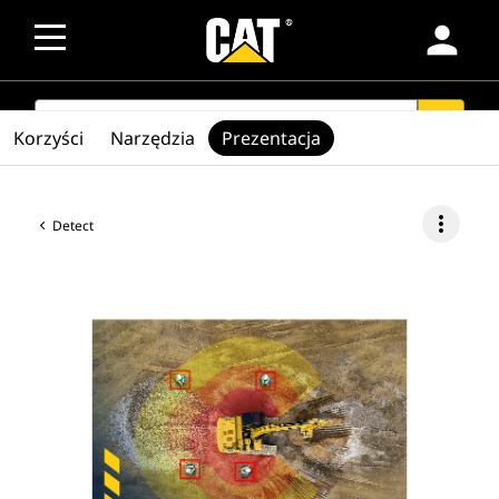
person
SEARCH
search
Korzyści
Narzędzia
Prezentacja
more_vert
Detect