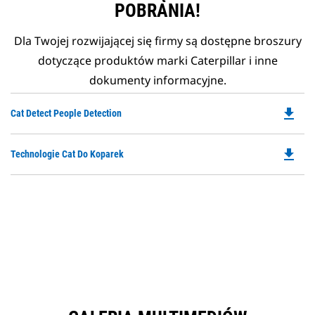
POBRANIA!
Dla Twojej rozwijającej się firmy są dostępne broszury
dotyczące produktów marki Caterpillar i inne
dokumenty informacyjne.
file_download
Do
Cat Detect People Detection
P
O
file_download
Do
Technologie Cat Do Koparek
in
P
a
O
N
in
Ta
a
N
Ta