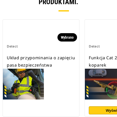
PRODUKTAMI.
Wybrano
Detect
Detect
Układ przypominania o zapięciu
Funkcja Cat 
pasa bezpieczeństwa
koparek
Wyświ