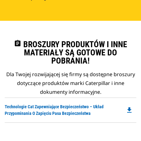
assignment
BROSZURY PRODUKTÓW I INNE
MATERIAŁY SĄ GOTOWE DO
POBRANIA!
Dla Twojej rozwijającej się firmy są dostępne broszury
dotyczące produktów marki Caterpillar i inne
dokumenty informacyjne.
Do
Technologie Cat Zapewniające Bezpieczeństwo – Układ
file_download
P
Przypominania O Zapięciu Pasa Bezpieczeństwa
O
in
a
N