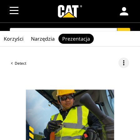
person
SEARCH
search
Korzyści
Narzędzia
Prezentacja
more_vert
Detect