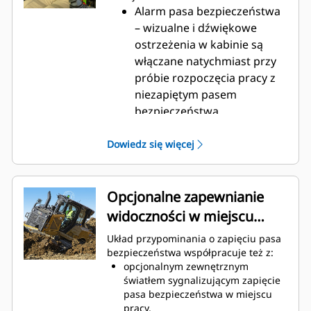
maszyny.
Alarm pasa bezpieczeństwa
– wizualne i dźwiękowe
ostrzeżenia w kabinie są
włączane natychmiast przy
próbie rozpoczęcia pracy z
niezapiętym pasem
bezpieczeństwa,
przypominając operatorowi
o prawidłowym
Dowiedz się więcej
postępowaniu, zanim
zacznie pracować z
pominięciem środków
Opcjonalne zapewnianie
bezpieczeństwa.
widoczności w miejscu
Wykrywanie
pracy
Układ przypominania o zapięciu pasa
nieprawidłowego zapięcia
bezpieczeństwa współpracuje też z:
pasa – układ rozpoznaje
opcjonalnym zewnętrznym
sytuacje, gdy klamra pasa
światłem sygnalizującym zapięcie
znajduje się w zamku, ale
pasa bezpieczeństwa w miejscu
pracy,