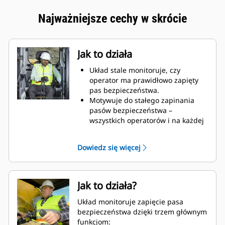
Najważniejsze cechy w skrócie
Jak to działa
Układ stale monitoruje, czy
operator ma prawidłowo zapięty
pas bezpieczeństwa.
Motywuje do stałego zapinania
pasów bezpieczeństwa –
wszystkich operatorów i na każdej
zmianie.
Utrwala bezpieczne postępowanie
Dowiedz się więcej
przy rozruchu maszyny.
Pomaga budować kulturę
bezpieczeństwa w miejscu pracy,
umożliwiając kontrolowanie i
Jak to działa?
egzekwowanie prawidłowego
postępowania.
Układ monitoruje zapięcie pasa
Pozwala ograniczyć zagrożenia dla
bezpieczeństwa dzięki trzem głównym
operatora podczas obsługiwania
funkcjom: