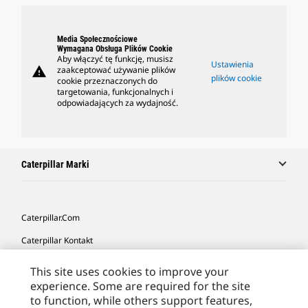
Media Społecznościowe
Wymagana Obsługa Plików Cookie
Aby włączyć tę funkcję, musisz
Ustawienia
warning
zaakceptować używanie plików
plików cookie
cookie przeznaczonych do
targetowania, funkcjonalnych i
odpowiadających za wydajność.
Caterpillar Marki
Caterpillar.com
Caterpillar Kontakt
Caterpillar Kontakt
This site uses cookies to improve your
experience. Some are required for the site
Moje Preferencje Marketingowe
to function, while others support features,