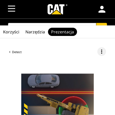
person
SEARCH
search
Korzyści
Narzędzia
Prezentacja
more_vert
Detect