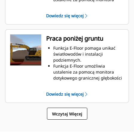
dotykowego granicznej wysokości
nad koparką, aby ruch wysięgnika i
Dowiedz się więcej
ramienia był zatrzymywany, zanim
ta granica zostanie przekroczona.
Praca poniżej gruntu
Funkcja E-Floor pomaga unikać
światłowodów i instalacji
podziemnych.
Funkcja E-Floor umożliwia
ustalenie za pomocą monitora
dotykowego granicznej głębokości
pod koparką, aby ruch wysięgnika i
ramienia był zatrzymywany, zanim
Dowiedz się więcej
ta granica zostanie przekroczona.
Wczytaj Więcej