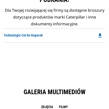
Dla Twojej rozwijającej się firmy są dostępne broszury
dotyczące produktów marki Caterpillar i inne
dokumenty informacyjne.
file_download
Do
Technologie Cat Do Koparek
P
O
in
a
N
Ta
GALERIA MULTIMEDIÓW
ZDJĘCIA
FILMY