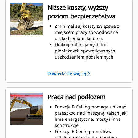
Niższe koszty, wyższy
poziom bezpieczeństwa
Zminimalizuj koszty związane z
miejscem pracy spowodowane
uszkodzeniami koparki.
Uniknij potencjalnych kar
pieniężnych spowodowanych
uszkodzeniem podziemnych
instalacji lub innych konstrukcji.
Bezpieczniejsza praca dzięki
Dowiedz się więcej
mniejszej liczbie pracowników na
obszarze roboczym
sprawdzających nachylenie w
wykopie lub wokół koparki.
Praca nad podłożem
Łatwa konfiguracja i prosta
obsługa zmniejszają zmęczenie
Funkcja E-Ceiling pomaga uniknąć
operatora spowodowane
przeszkód nad maszyną, takich jak
nadmiernym obrotem lub zbyt
linie energetyczne, mosty i inne
głębokim kopaniem.
konstrukcje.
Funkcja E-Ceiling umożliwia
ustalenie za pomocą monitora